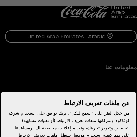
United Arab Emirates | Arabic
معلومات عنا
عن ملفات تعريف الارتباط
هل تحتاج إلى مساعدة؟
من خلال النقر على "اسمح للكل"، فإنك توافق على استخدام شركة
كوكاكولا وشركائها ملفات تعريف الارتباط (أو تقنيات مشابهة)
لتخصيص وتعزيز تجربتك، وتقديم إعلانات مخصصة لك، ومساعدتنا
على فهم كيفية استخدام موقعنا. ستظل ملفات تعريف الارتباط