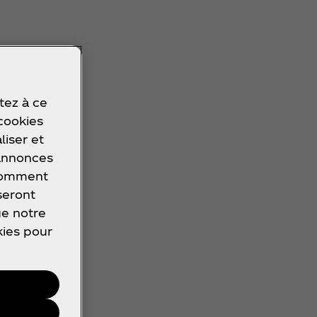
tez à ce
 cookies
liser et
 annonces
 comment
seront
ue notre
kies pour
s