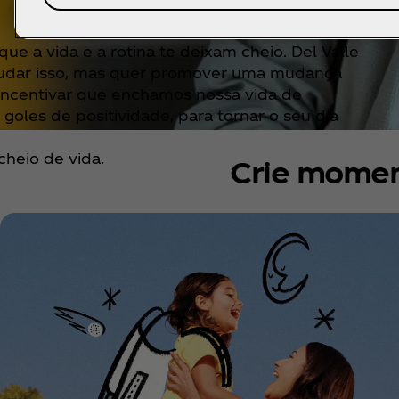
e a vida e a rotina te deixam cheio. Del Valle
udar isso, mas quer promover uma mudança
 incentivar que enchamos nossa vida de
goles de positividade, para tornar o seu día
 cheio de vida.
Crie momen