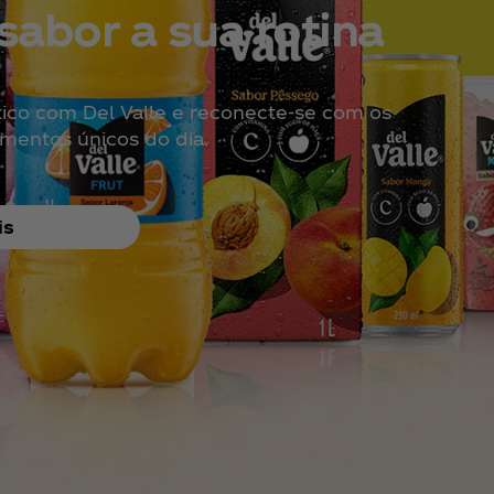
sabor a sua rotina
tico com Del Valle e reconecte-se com os
entos únicos do dia.
is