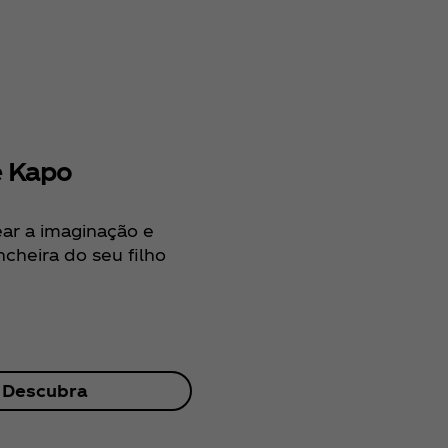
e Kapo
Del Valle 100
ar a imaginação e
Para começar a s
ncheira do seu filho
mais vida e positiv
Descubra
Descu