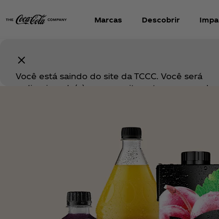
Marcas
Descobrir
Impa
Você está saindo do site da TCCC. Você será
redirecionado(a) para um site externo operado
terceiro. Quaisquer compras realizadas nesse si
sujeitas aos termos e condições e à política de
privacidade do referido terceiro. A TCCC não é
responsável pelo conteúdo, produtos, serviços
práticas de tratamento de dados do site extern
caso de dúvidas ou problemas relacionados a 
compra, entre em contato diretamente com o va
terceiro.
Continuar ↗