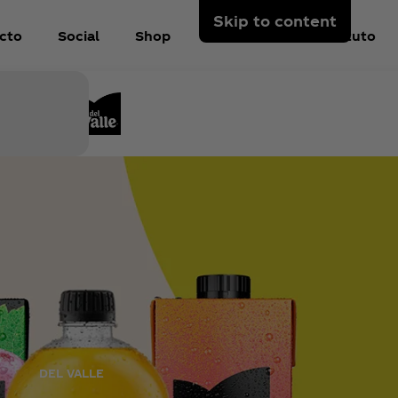
Skip to content
cto
Social
Shop
Sobre Nós
Instituto
 por um
te estão
 ou
o. Em
uma
rejista
DEL VALLE