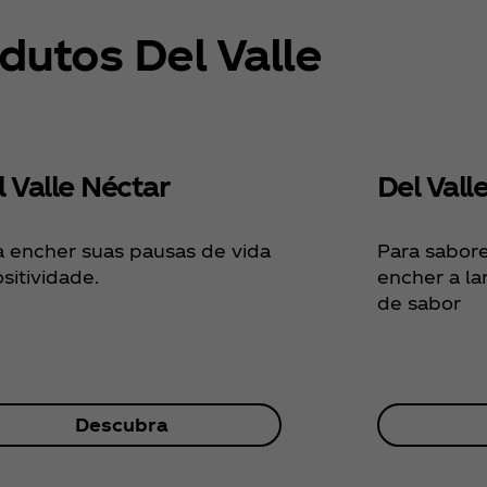
dutos Del Valle
l Valle Néctar
Del Vall
a encher suas pausas de vida
Para sabore
ositividade.
encher a la
de sabor
Descubra