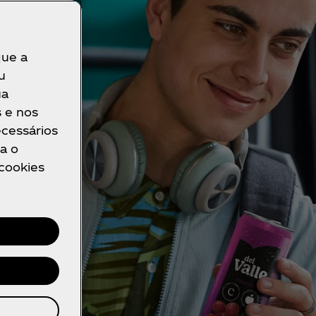
que a
u
ua
s e nos
ecessários
a o
 cookies