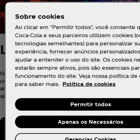
Sobre cookies
Ao clicar em "Permitir todos", você consente 
Coca-Cola e seus parceiros utilizem cookies (o
tecnologias semelhantes) para personalizar s
Lollapalooza Chicago
experiência, fornecer anúncios personalizado
ajudar a entender o uso do site. Os cookies n
estarão sempre ativos, pois são essenciais par
Não há lugar como o doce lar de Chicago. Indo fort
funcionamento do site. Veja nossa política de
um dos maiores festivais da América do Norte para
para saber mais.
Política de cookies
amigos e memórias incríveis. Honestamente, quem 
apresentações em Grant Park, bem no meio da lin
Permitir todos
Apenas os Necessários
Gerenciar Cookies