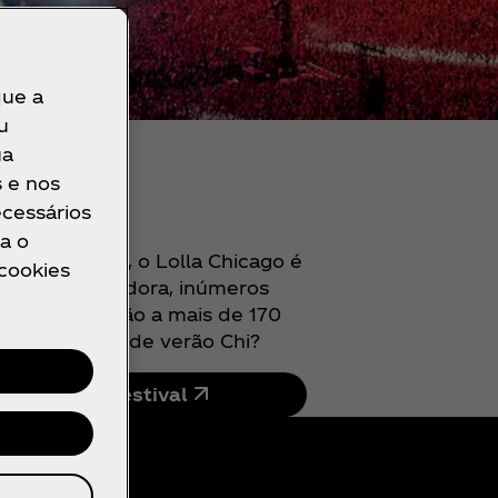
que a
u
ua
s e nos
ecessários
a o
e desde 2003, o Lolla Chicago é
 cookies
 música inovadora, inúmeros
pode dizer não a mais de 170
da temporada de verão Chi?
Site do festival