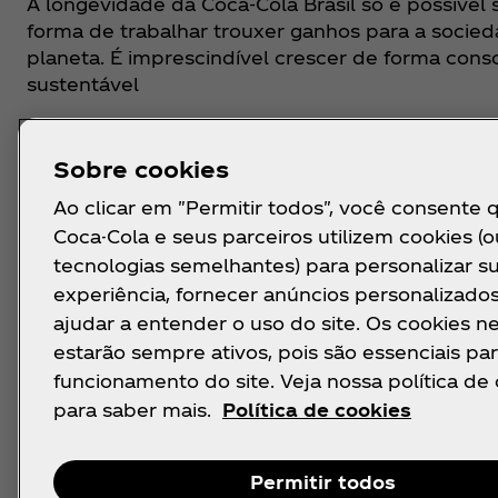
A longevidade da Coca‑Cola Brasil só é possível 
forma de trabalhar trouxer ganhos para a socied
planeta. É imprescindível crescer de forma cons
sustentável
Sobre cookies
Ao clicar em "Permitir todos", você consente 
Coca-Cola e seus parceiros utilizem cookies (o
tecnologias semelhantes) para personalizar s
experiência, fornecer anúncios personalizado
ajudar a entender o uso do site. Os cookies n
estarão sempre ativos, pois são essenciais par
funcionamento do site. Veja nossa política de
para saber mais.
Política de cookies
Entenda melhor
Permitir todos