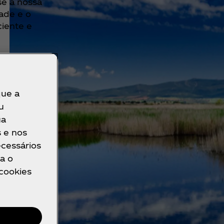
se a nossa
ade e o
ciente e
que a
u
ua
s e nos
ecessários
a o
 cookies