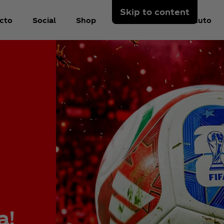
Skip to content
cto
Social
Shop
Sobre Nós
Instituto
 por um
te estão
 ou
o. Em
uma
rejista
a!