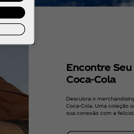
Encontre Seu 
Coca‑Cola
Descubra o merchandising 
Coca‑Cola. Uma coleção ún
sua conexão com a felicid