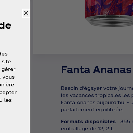
 de
 des
 site
Fanta Ananas
 gérer
, vous
anière
Besoin d'égayer votre journé
ccepter
les vacances tropicales les
u les
Fanta Ananas aujourd'hui - u
parfaitement équilibrée.
Formats disponibles
: 355
emballage de 12, 2 L