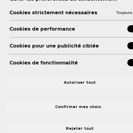
Cookies strictement nécessaires
Toujours 
Cookies de performance
Cookies pour une publicité ciblée
Cookies de fonctionnalité
Autoriser tout
On a tou
Confirmer mes choix
Populaire et vivifiante, Fanta est une boisson péti
marque la pl
Rejeter tout