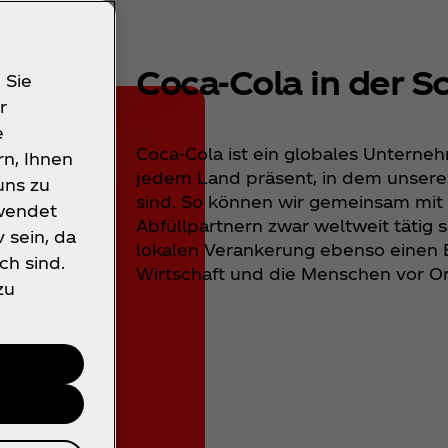
Coca‑Cola in der S
 Sie
r
e
Coca‑Cola ist ein globales Unterne
rn, Ihnen
jedem Land präsent, in dem unsere 
uns zu
sind. So können wir gemeinsam mit
rwendet
Abfüllpartnern zwar weltweit tätig 
 sein, da
lokalen Verankerung ebenso einen B
ch sind.
Wirtschaft und die Menschen vor Ort
zu