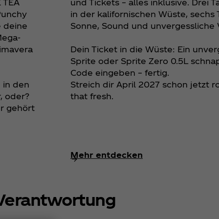
E TEA
und Tickets – alles inklusive. Dre
 Punchy
in der kalifornischen Wüste, sechs
e deine
Sonne, Sound und unvergessliche 
Mega-
rimavera
Dein Ticket in die Wüste: Ein unver
Sprite oder Sprite Zero 0.5L schn
Code eingeben – fertig.
 in den
Streich dir April 2027 schon jetzt ro
, oder?
that fresh.
er gehört
Mehr entdecken
Verantwortung