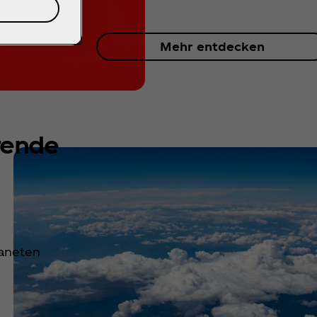
Mehr entdecken
rende
laneten