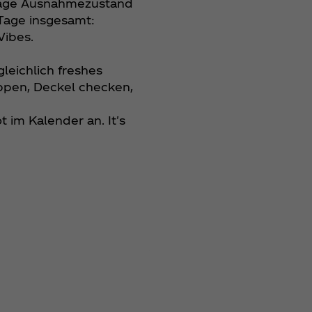
i Tage Ausnahmezustand
 Tage insgesamt:
Vibes.
gleichlich freshes
appen, Deckel checken,
t im Kalender an. It's