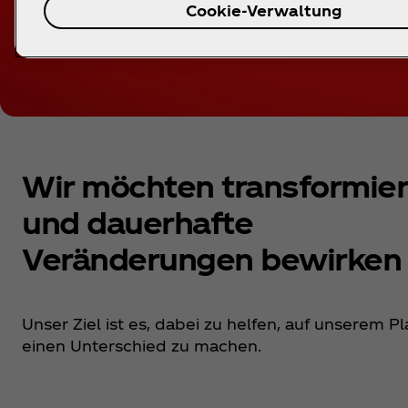
Cookie-Verwaltung
Wir möchten transformie
und dauerhafte
Veränderungen bewirken
Unser Ziel ist es, dabei zu helfen, auf unserem P
einen Unterschied zu machen.