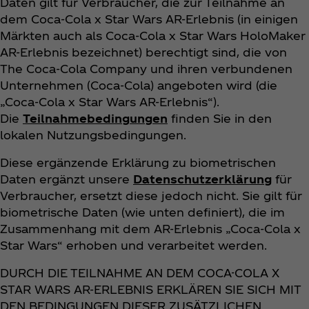
Daten gilt für Verbraucher, die zur Teilnahme an
dem Coca‑Cola x Star Wars AR-Erlebnis (in einigen
Märkten auch als Coca‑Cola x Star Wars HoloMaker
AR-Erlebnis bezeichnet) berechtigt sind, die von
The Coca‑Cola Company und ihren verbundenen
Unternehmen (Coca‑Cola) angeboten wird (die
„Coca‑Cola x Star Wars AR-Erlebnis“).
Die
Teilnahmebedingungen
finden Sie in den
lokalen Nutzungsbedingungen.
Diese ergänzende Erklärung zu biometrischen
Daten ergänzt unsere
Datenschutzerklärung
für
Verbraucher, ersetzt diese jedoch nicht. Sie gilt für
biometrische Daten (wie unten definiert), die im
Zusammenhang mit dem AR-Erlebnis „Coca‑Cola x
Star Wars“ erhoben und verarbeitet werden.
DURCH DIE TEILNAHME AN DEM COCA-COLA X
STAR WARS AR-ERLEBNIS ERKLÄREN SIE SICH MIT
DEN BEDINGUNGEN DIESER ZUSÄTZLICHEN