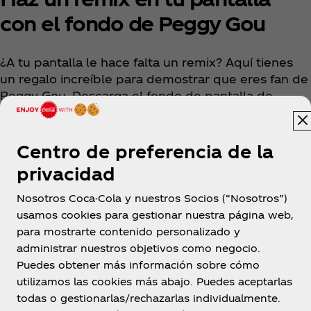
con el fondo de Peggy Gou
¿A tu pantalla le hace falta un remix? Aquí tienes
un regalo increíble para demostrar que eres fan de
Peggy Gou. Descarga el fondo de pantalla de
Peggy Gou dando clic en el link de abajo.
Centro de preferencia de la
Descárgalo
privacidad
Nosotros Coca-Cola y nuestros Socios (“Nosotros”)
usamos cookies para gestionar nuestra página web,
para mostrarte contenido personalizado y
administrar nuestros objetivos como negocio.
Puedes obtener más información sobre cómo
utilizamos las cookies más abajo. Puedes aceptarlas
República Dominicana
todas o gestionarlas/rechazarlas individualmente.