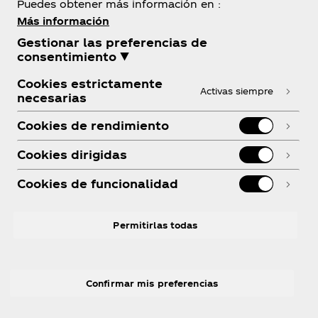
Puedes obtener más información en :
Más información
Gestionar las preferencias de
Sobre nosotros
consentimiento ▼
Cookies estrictamente
Activas siempre
necesarias
Cookies de rendimiento
¿Necesitas ayuda?
Cookies dirigidas
Cookies de funcionalidad
Legal
Permitirlas todas
Confirmar mis preferencias
Facebook
Youtube
LinkedIn
Instagram
R