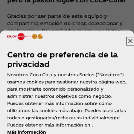
Gracias por ser parte de este equipo y
compartir la emoción de crear, coleccionar y
desbloquear tus postalitas Panini exclusivas.
Fue increíble vivir juntos la adrenalina de
completar el álbum físico y virtual. ¡La pasión
sigue intacta!
Centro de preferencia de la
privacidad
Nosotros Coca-Cola y nuestros Socios (“Nosotros”)
usamos cookies para gestionar nuestra página web,
para mostrarte contenido personalizado y
administrar nuestros objetivos como negocio.
Puedes obtener más información sobre cómo
utilizamos las cookies más abajo. Puedes aceptarlas
República Dominicana
todas o gestionarlas/rechazarlas individualmente.
Puedes obtener más información en :
Más información