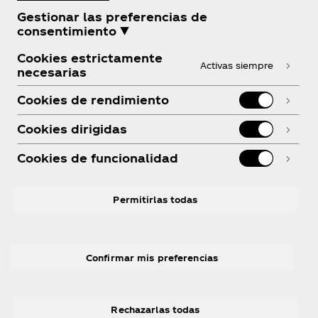
Gestionar las preferencias de
Sobre nosotros
consentimiento ▼
Cookies estrictamente
Activas siempre
necesarias
Cookies de rendimiento
¿Necesitas ayuda?
Cookies dirigidas
Cookies de funcionalidad
Legal
Permitirlas todas
Confirmar mis preferencias
Facebook
Youtube
LinkedIn
Instagram
R
Rechazarlas todas