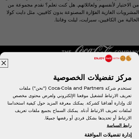
من الاختيار لأنفسهم ولعائلاتهم. هل كنت تعلم؟ نقدم مجموعة من
المشروبات الغازية الفوّارة المصنوعة بدون كافيين، مثل دايت كولا
الخالية من الكافيين، سبرايت، ليلت وفانتا.
مركز تفضيلات الخصوصية
الجزائر | عربي
تستخدم شركة Coca-Cola and Partners ("نحن") ملفات
تعريف الارتباط لتشغيل موقعنا الإلكتروني ولعرض محتوى مخصص
لك وإدارة أهدافنا كشركة. يمكنك معرفة المزيد حول كيفية استخدامنا
معلومات عنا
لملفات تعريف الارتباط أدناه. يمكنك السماح بجميع ملفات تعريف
الارتباط أو تحديدها بشكل فردي أو رفضها جميعًا.
رابط السياسة
إدارة تفضيلات الموافقة