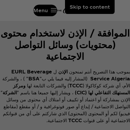
Skip to content
Menu
الموافقة / الإذن لاستخدام محتوى
(محتويات)
وسائل التواصل
الاجتماعية
بموجب هذا التصريح أنتم تمنحون
الإذن
ل
EURL Beverage
Service Algeria
(المشار إليه فيما يلي ب”
BSA
” ) ، والشركة
الأم، أي شركة كوكاكولا (
TCCC
) والشركات التابعة لها
ومركز
المستهلك التفاعلي
لها
(CIC)
، ويشار إليها جميعا هنا باسم "
الشركة
"
الإذن بمشاركة أو اعتماد أو تكييف أو امتلاك أي محتوى من وسائل
التواصل الاجتماعية / إبداع أو صور فوتوغرافية و / أو مقطع (مقاطع
فيديو) لكم أو المحتوى (المحتوى) الذي شاركتم على أي من قنواتكم
الاجتماعية أو على قنوات
TCCC
الاجتماعية.