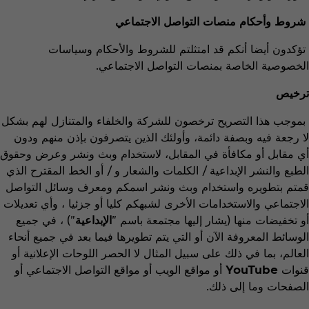
شروط وأحكام منصات التواصل الاجتماعي
تؤكدون أيضا أنكم قد امتثلتم للشروط والأحكام وسياسات
الخصوصية الخاصة بمنصات التواصل الاجتماعي.
ترخيص
بموجب هذا التصريح ترخصون للشركة والخلفاء والمتنازل لهم بشكل
لا رجعة فيه وبصفة دائمة، وأولئك الذين يتصرفون بإذن منهم ودون
أي مقابل أو مكافأة في المقابل، لاستخدام وبث ونشر وعرض وحقوق
الطبع والنشر الإبداعية / الكلمات والشعار و / أو الخط المقترح الذي
قمتم بتطويره واستخدام وبث ونشر اسمكم ومعرف وسائل التواصل
الاجتماعي والاستخدامات الأخرى لشبهكم كليا أو جزئيا ، وأي تعديلات
أو تخفيضات منها (يشار إليها مجتمعة باسم "
الإبداعية
") ، في جميع
الوسائط المعروفة الآن أو التي يتم تطويرها فيما بعد في جميع أنحاء
العالم، بما في ذلك على سبيل المثال لا الحصر اللوحات الإعلانية أو
قنوات
YouTube
أو مواقع الويب أو مواقع التواصل الاجتماعي أو
الصفحات وما إلى ذلك.