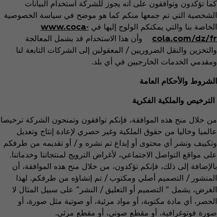
كما تؤكدون وتوافقون على أنه يجوز للشركة استخدام البيانات
الشخصية التي تم جمعها منكم كما هو موضح في سياسة الخصوصية
الخاصة بنا والتي يمكنكم الولوج إليها في
www.coca-
cola.com/dz/fr
وأن هذا الاستخدام قد يشمل المعالجة
والتخزين والنقل الضروريين / المعقولين إلى الشركات التابعة لنا
ومقدمي الخدمات الخارجيين في أي بلد.
الشروط والأحكام العامة
الترخيص والملكية الفكرية
من خلال منح هذه الموافقة، فإنكم توافقون وتمنحون الشركة ترخيصا
عالميا وخاليا من حقوق الملكية وغير حصري لإعادة إنتاج وتعديل
وتكييف ونشر أي محتوى أو إبداع تم نشره و / أو تقديمه من طرفكم
على مواقع التواصل الاجتماعي، لأغراض الترويج لمنتجاتنا وخدماتنا.
بالإضافة إلى ذلك، فإنكم تؤكدون، من خلال منح هذه الموافقة، أن
المنشور / التصميم أصلي ومكتوب / تم إنشاؤه من طرفكم. لهذا
الغرض، يشمل " التصميم أو التعليق / النشر" على سبيل المثال لا
الحصر، أي مادة مكتوبة، أو مواد مرئية، أو صوتية مثل صورة، أو
صورة فوتوغرافية، أو مقطع صوتي، أو مقطع مرئي.