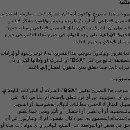
ملكية
بموجب هذا التصريح تؤكدون أيضا أن الشركة ليست ملزمة باستخدام
التصميم الإبداعي بأسلوب / طريقة معينة وتوافقون بشكل لا لبس
فيه على أن الشركة ستكون مالك التصميم الإبداعي وتمتلك جميع
الحقوق ا
لإبداعية
على وجه الدوام، في جميع أنحاء العالم، في جميع
وسائل الإعلام، وبجميع اللغات.
كما تقرون وتؤكدون بموجب هذا التصريح أنه لا توجد رسوم أو إيرادات
مستحقة الدفع من قبل
"
BSA
" أو الشركة أو وكلائها لكم أو لأي
طرف ثالث فيما يتعلق بمنح الحقوق المشار إليها أعلاه.
مسؤولية
بموجب هذا التصريح تعفون "
BSA
"، الشركة أو الشركات التابعة لها
من أي مسؤولية من أي نوع تتعلق بالاستخدام، بما في ذلك على
سبيل المثال لا الحصر، مطالبات انتهاك الخصوصية، أو التشهير
بالشخصية، أو أي تغيير، أو اختصار، أو تأثير وهمي فيما يتعلق
بالاستخدام المسموح به، سواء كان مقصودا أم لا، وتتنازلون عن أي
حق في فحص أو الموافقة على المنتج النهائي أو أي مواد ذات صلة أو