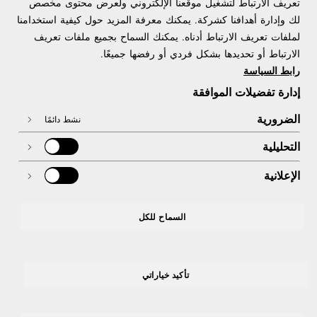
تعريف الارتباط لتشغيل موقعنا الإلكتروني ولعرض محتوى مخصص
لك وإدارة أهدافنا كشركة. يمكنك معرفة المزيد حول كيفية استخدامنا
معلومات عنا
لملفات تعريف الارتباط أدناه. يمكنك السماح بجميع ملفات تعريف
الارتباط أو تحديدها بشكل فردي أو رفضها جميعًا.
رابط السياسة
إدارة تفضيلات الموافقة
تحتاج مساعدة
الضرورية
نشط دائمًا
التحليلية
الإعلانية
اختياري قانوني
السماح للكل
تأكيد خياراتي
Youtube
Instagram