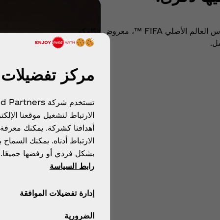
عيش لحظة ما تتعاودش مع كاس العالم الأصلي FIFA ™، معروض قدّامكم
مل.
مركز تفضيلات
الارتباط لتشغيل موقعنا الإ
أهدافنا كشركة. يمكنك معرفة 
الارتباط أدناه. يمكنك السماح 
بشكل فردي أو رفضها جميعًا.
رابط السياسة
إدارة تفضيلات الموافقة
الضرورية