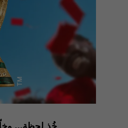
خُذ لحظة… وخلّ