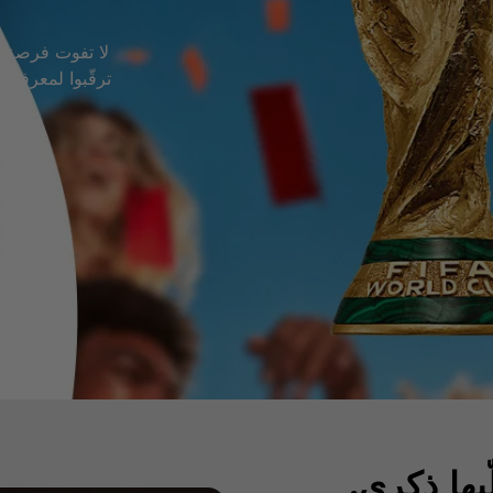
ترقّبوا لمعرفة
يها ذكرى.