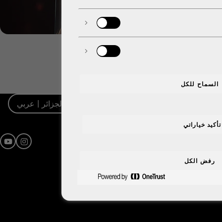
السماح للكل
الجزائر | عربي
تأكيد خياراتي
be
agram
رفض الكل