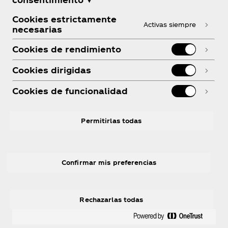
¿Necesitas ayuda?
Cookies estrictamente
Activas siempre
necesarias
Cookies de rendimiento
Cookies dirigidas
Legal
Cookies de funcionalidad
Permitirlas todas
Linkedin
Facebook
R
Confirmar mis preferencias
Rechazarlas todas
© 2026 The Coca‑Cola Company. Todos los
derechos reservados.