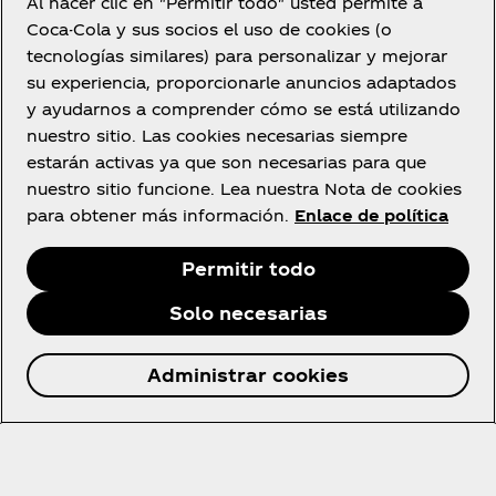
Al hacer clic en "Permitir todo" usted permite a
©2025 Lucasfilm Ltd.
Coca-Cola y sus socios el uso de cookies (o
tecnologías similares) para personalizar y mejorar
su experiencia, proporcionarle anuncios adaptados
y ayudarnos a comprender cómo se está utilizando
nuestro sitio. Las cookies necesarias siempre
Únete a la comunidad
estarán activas ya que son necesarias para que
nuestro sitio funcione. Lea nuestra Nota de cookies
para obtener más información.
Enlace de política
¡Suscríbete ahora para tener acceso exclusivo a
todo lo relacionado con Coca‑Cola!
Permitir todo
Unirse
Solo necesarias
Administrar cookies
España