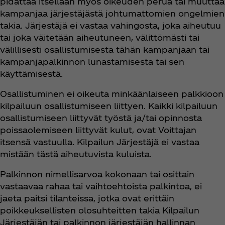
pidättää itsellään myös oikeuden perua tai muuttaa
kampanjaa järjestäjästä johtumattomien ongelmien
takia. Järjestäjä ei vastaa vahingosta, joka aiheutuu
tai joka väitetään aiheutuneen, välittömästi tai
välillisesti osallistumisesta tähän kampanjaan tai
kampanjapalkinnon lunastamisesta tai sen
käyttämisestä.
Osallistuminen ei oikeuta minkäänlaiseen palkkioon
kilpailuun osallistumiseen liittyen. Kaikki kilpailuun
osallistumiseen liittyvät työstä ja/tai opinnosta
poissaolemiseen liittyvät kulut, ovat Voittajan
itsensä vastuulla. Kilpailun Järjestäjä ei vastaa
mistään tästä aiheutuvista kuluista.
Palkinnon nimellisarvoa kokonaan tai osittain
vastaavaa rahaa tai vaihtoehtoista palkintoa, ei
jaeta paitsi tilanteissa, jotka ovat erittäin
poikkeuksellisten olosuhteitten takia Kilpailun
Järjestäjän tai palkinnon järjestäjän hallinnan