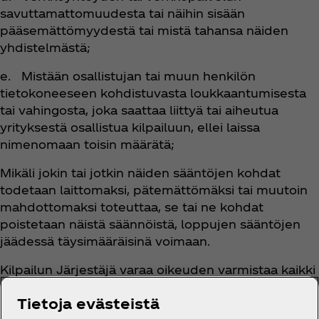
savuttamattomuudesta tai näihin sisään
pääsemättömyydestä tai mistä tahansa näiden
yhdistelmästä;
e. Mistään osallistujan tai muun henkilön
tietokoneeseen kohdistuvasta loukkaantumisesta
tai vahingosta, joka saattaa liittyä tai aiheutua
yrityksestä osallistua kilpailuun, ellei laissa
nimenomaan toisin määrätä;
Mikäli jokin tai jotkin näiden sääntöjen kohdat
todetaan laittomaksi, pätemättömäksi tai muutoin
mahdottomaksi toteuttaa, se tai ne kohdat
poistetaan näistä säännöistä, loppujen sääntöjen
jäädessä täysimääräisinä voimaan.
Kilpailun Järjestäjä varaa oikeuden varmistaa kaikki
osallistumiset ja Voittajat, kieltäytyä antamasta
Tietoja evästeistä
palkintoa, peruuttaa jo julistetun palkinnon ja/tai