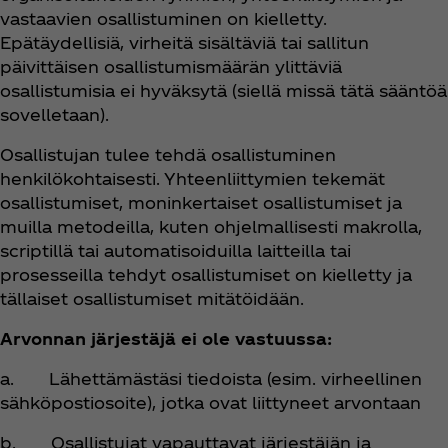
vastaavien osallistuminen on kielletty.
Epätäydellisiä, virheitä sisältäviä tai sallitun
päivittäisen osallistumismäärän ylittäviä
osallistumisia ei hyväksytä (siellä missä tätä sääntöä
sovelletaan).
Osallistujan tulee tehdä osallistuminen
henkilökohtaisesti. Yhteenliittymien tekemät
osallistumiset, moninkertaiset osallistumiset ja
muilla metodeilla, kuten ohjelmallisesti makrolla,
scriptillä tai automatisoiduilla laitteilla tai
prosesseilla tehdyt osallistumiset on kielletty ja
tällaiset osallistumiset mitätöidään.
Arvonnan järjestäjä ei ole vastuussa:
a. Lähettämästäsi tiedoista (esim. virheellinen
sähköpostiosoite), jotka ovat liittyneet arvontaan
b. Osallistujat vapauttavat järjestäjän ja