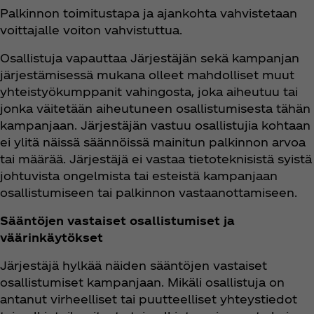
Palkinnon toimitustapa ja ajankohta vahvistetaan
voittajalle voiton vahvistuttua.
Osallistuja vapauttaa Järjestäjän sekä kampanjan
järjestämisessä mukana olleet mahdolliset muut
yhteistyökumppanit vahingosta, joka aiheutuu tai
jonka väitetään aiheutuneen osallistumisesta tähän
kampanjaan. Järjestäjän vastuu osallistujia kohtaan
ei ylitä näissä säännöissä mainitun palkinnon arvoa
tai määrää. Järjestäjä ei vastaa tietoteknisistä syistä
johtuvista ongelmista tai esteistä kampanjaan
osallistumiseen tai palkinnon vastaanottamiseen.
Sääntöjen vastaiset osallistumiset ja
väärinkäytökset
Järjestäjä hylkää näiden sääntöjen vastaiset
osallistumiset kampanjaan. Mikäli osallistuja on
antanut virheelliset tai puutteelliset yhteystiedot