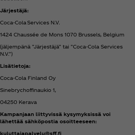
Järjestäjä:
Coca‑Cola Services N.V.
1424 Chaussée de Mons 1070 Brussels, Belgium
(jäljempänä ”Järjestäjä” tai ”Coca‑Cola Services
N.V.”)
Lisätietoja:
Coca‑Cola Finland Oy
Sinebrychoffinaukio 1,
04250 Kerava
Kampanjaan liittyvissä kysymyksissä voi
lähettää sähköpostia osoitteeseen:
kuluttajapalvelu@sff.fi