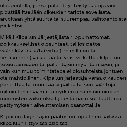
ulkopuolella, joissa palkintoyhteistyökumppani
pidättää itsellään oikeuden tarjota soveliasta,
arvoltaan yhtä suurta tai suurempaa, vaihtoehtoista
palkintoa.
Mikäli Kilpailun Järjestäjästä riippumattomat,
poikkeukselliset olosuhteet, tai jos petos,
väärinkäytös ja/tai virhe (inhimillinen tai
tietokoneen) vaikuttaa tai voisi vaikuttaa kilpailun
toteuttamiseen tai palkintojen myöntämiseen, ja
vain kun muu toimintatapa ei olosuhteista johtuen
ole mahdollinen, Kilpailun järjestäjä varaa oikeuden
peruuttaa tai muuttaa kilpailua tai sen sääntöjä
milloin tahansa, mutta pyrkien aina minimoimaan
muutosten vaikutukset ja estämään kohtuuttoman
pettymyksen aiheuttamisen osanottajille.
Kilpailun Järjestäjän päätös on lopullinen kaikissa
kilpailuun liittyvissä asioissa.