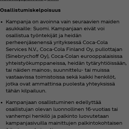
Osallistumiskelpoisuus
Kampanja on avoinna vain seuraavien maiden
asukkaille: Suomi. Kampanjaan eivät voi
osallistua työntekijät ja heidän
perheenjäsenensä yrityksessä Coca‑Cola
Services N.V., Coca‑Cola Finland Oy, pullottajan
(Sinebrychoff Oy), Coca‑Colan eurooppalaisissa
yhteistyökumppaneissa, heidän tytäryhtiöissään,
tai näiden mainos-, suunnittelu- tai muissa
vastaavissa toimistoissa sekä kaikki henkilöt,
jotka ovat ammattinsa puolesta yhteyksissä
tähän kilpailuun.
Kampanjaan osallistuminen edellyttää
osallistujan olevan luonnollinen 16-vuotias tai
vanhempi henkilö ja palkinto luovutetaan
kampanjasivuilla mainittujen palkintokohtaisen