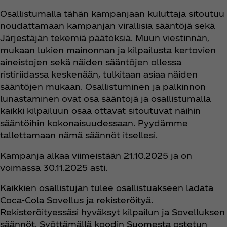
Osallistumalla tähän kampanjaan kuluttaja sitoutuu
noudattamaan kampanjan virallisia sääntöjä sekä
Järjestäjän tekemiä päätöksiä. Muun viestinnän,
mukaan lukien mainonnan ja kilpailusta kertovien
aineistojen sekä näiden sääntöjen ollessa
ristiriidassa keskenään, tulkitaan asiaa näiden
sääntöjen mukaan. Osallistuminen ja palkinnon
lunastaminen ovat osa sääntöjä ja osallistumalla
kaikki kilpailuun osaa ottavat sitoutuvat näihin
sääntöihin kokonaisuudessaan. Pyydämme
tallettamaan nämä säännöt itsellesi.
Kampanja alkaa viimeistään 21.10.2025 ja on
voimassa 30.11.2025 asti.
Kaikkien osallistujan tulee osallistuakseen ladata
Coca‑Cola Sovellus ja rekisteröityä.
Rekisteröityessäsi hyväksyt kilpailun ja Sovelluksen
säännöt. Syöttämällä koodin Suomesta ostetun