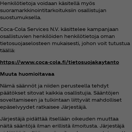
Henkilötietoja voidaan käsitellä myös
suoramarkkinointitarkoituksiin osallistujan
suostumuksella.
Coca‑Cola Services N.V. käsittelee kampanjaan
osallistuvien henkilöiden henkilötietoja oman
tietosuojaselosteen mukaisesti, johon voit tutustua
täällä:
https://www.coca-cola.fi/tietosuojakaytanto
Muuta huomioitavaa
Nämä säännöt ja niiden perusteella tehdyt
päätökset sitovat kaikkia osallistujia. Sääntöjen
soveltamiseen ja tulkintaan liittyvät mahdolliset
epäselvyydet ratkaisee Järjestäjä.
Järjestäjä pidättää itsellään oikeuden muuttaa
näitä sääntöjä ilman erillistä ilmoitusta. Järjestäjä