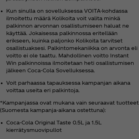
Kun sinulla on sovelluksessa VOITA-kohdassa
ilmoitettu määrä Kolikoita voit valita minkä
palkinnon arvonnan osallistumiseen haluat ne
käyttää. Jokaisessa palkinnossa eritellään
erikseen, kuinka paljonko Kolikoita tarvitset
osallistuaksesi. Palkintomekaniikka on arvonta eli
voitto ei ole taattu. Mahdollinen voitto Instant
Win palkinnoissa ilmoitetaan heti osallistumisen
jälkeen Coca‑Cola Sovelluksessa.
Voit parhaassa tapauksessa kampanjan aikana
voittaa useita eri palkintoja.
*Kampanjassa ovat mukana vain seuraavat tuotteet
(Suomesta kampanja-aikana ostettuna):
Coca‑Cola Original Taste 0.5L ja 1.5L
kierrätysmuovipullot