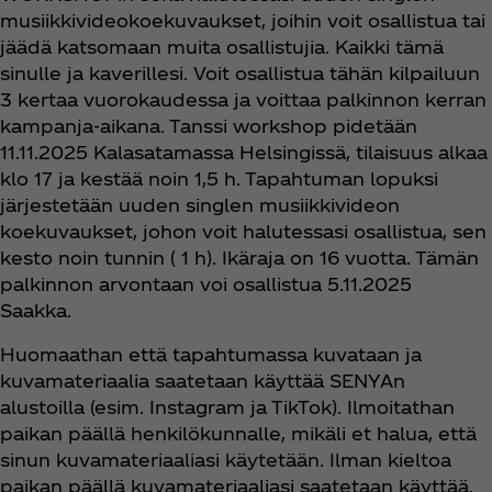
musiikkivideokoekuvaukset, joihin voit osallistua tai
jäädä katsomaan muita osallistujia. Kaikki tämä
sinulle ja kaverillesi. Voit osallistua tähän kilpailuun
3 kertaa vuorokaudessa ja voittaa palkinnon kerran
kampanja-aikana. Tanssi workshop pidetään
11.11.2025 Kalasatamassa Helsingissä, tilaisuus alkaa
klo 17 ja kestää noin 1,5 h. Tapahtuman lopuksi
järjestetään uuden singlen musiikkivideon
koekuvaukset, johon voit halutessasi osallistua, sen
kesto noin tunnin ( 1 h). Ikäraja on 16 vuotta. Tämän
palkinnon arvontaan voi osallistua 5.11.2025
Saakka.
Huomaathan että tapahtumassa kuvataan ja
kuvamateriaalia saatetaan käyttää SENYAn
alustoilla (esim. Instagram ja TikTok). Ilmoitathan
paikan päällä henkilökunnalle, mikäli et halua, että
sinun kuvamateriaaliasi käytetään. Ilman kieltoa
paikan päällä kuvamateriaaliasi saatetaan käyttää.