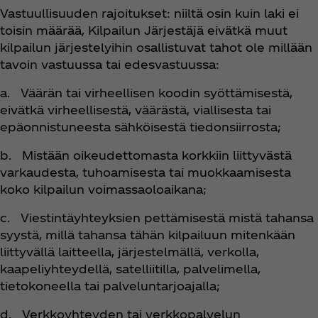
Vastuullisuuden rajoitukset: niiltä osin kuin laki ei
toisin määrää, Kilpailun Järjestäjä eivätkä muut
kilpailun järjestelyihin osallistuvat tahot ole millään
tavoin vastuussa tai edesvastuussa:
a. Väärän tai virheellisen koodin syöttämisestä,
eivätkä virheellisestä, väärästä, viallisesta tai
epäonnistuneesta sähköisestä tiedonsiirrosta;
b. Mistään oikeudettomasta korkkiin liittyvästä
varkaudesta, tuhoamisesta tai muokkaamisesta
koko kilpailun voimassaoloaikana;
c. Viestintäyhteyksien pettämisestä mistä tahansa
syystä, millä tahansa tähän kilpailuun mitenkään
liittyvällä laitteella, järjestelmällä, verkolla,
kaapeliyhteydellä, satelliitilla, palvelimella,
tietokoneella tai palveluntarjoajalla;
d. Verkkoyhteyden tai verkkopalvelun