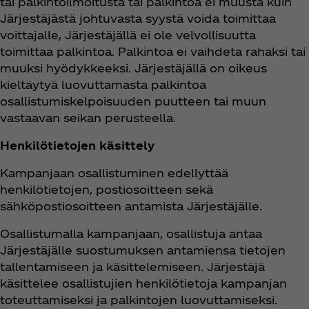
tai palkintoilmoitusta tai palkintoa ei muusta kuin
Järjestäjästä johtuvasta syystä voida toimittaa
voittajalle, Järjestäjällä ei ole velvollisuutta
toimittaa palkintoa. Palkintoa ei vaihdeta rahaksi tai
muuksi hyödykkeeksi. Järjestäjällä on oikeus
kieltäytyä luovuttamasta palkintoa
osallistumiskelpoisuuden puutteen tai muun
vastaavan seikan perusteella.
Henkilötietojen käsittely
Kampanjaan osallistuminen edellyttää
henkilötietojen, postiosoitteen sekä
sähköpostiosoitteen antamista Järjestäjälle.
Osallistumalla kampanjaan, osallistuja antaa
Järjestäjälle suostumuksen antamiensa tietojen
tallentamiseen ja käsittelemiseen. Järjestäjä
käsittelee osallistujien henkilötietoja kampanjan
toteuttamiseksi ja palkintojen luovuttamiseksi.