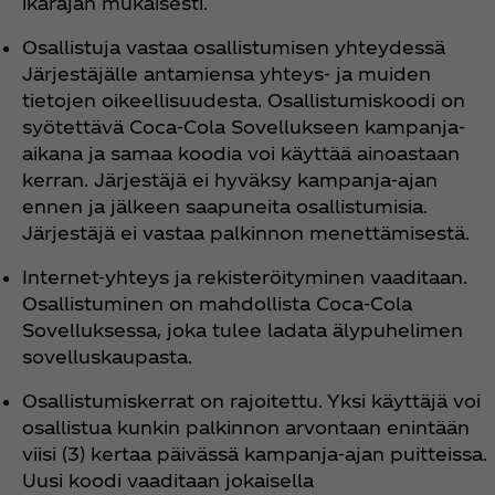
ikärajan mukaisesti.
Osallistuja vastaa osallistumisen yhteydessä
Järjestäjälle antamiensa yhteys- ja muiden
tietojen oikeellisuudesta. Osallistumiskoodi on
syötettävä Coca‑Cola Sovellukseen kampanja-
aikana ja samaa koodia voi käyttää ainoastaan
kerran. Järjestäjä ei hyväksy kampanja-ajan
ennen ja jälkeen saapuneita osallistumisia.
Järjestäjä ei vastaa palkinnon menettämisestä.
Internet-yhteys ja rekisteröityminen vaaditaan.
Osallistuminen on mahdollista Coca‑Cola
Sovelluksessa, joka tulee ladata älypuhelimen
sovelluskaupasta.
Osallistumiskerrat on rajoitettu. Yksi käyttäjä voi
osallistua kunkin palkinnon arvontaan enintään
viisi (3) kertaa päivässä kampanja-ajan puitteissa.
Uusi koodi vaaditaan jokaisella