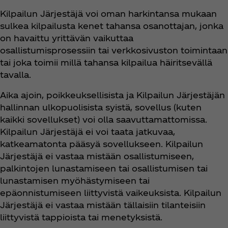
Kilpailun Järjestäjä voi oman harkintansa mukaan
sulkea kilpailusta kenet tahansa osanottajan, jonka
on havaittu yrittävän vaikuttaa
osallistumisprosessiin tai verkkosivuston toimintaan
tai joka toimii millä tahansa kilpailua häiritsevällä
tavalla.
Aika ajoin, poikkeuksellisista ja Kilpailun Järjestäjän
hallinnan ulkopuolisista syistä, sovellus (kuten
kaikki sovellukset) voi olla saavuttamattomissa.
Kilpailun Järjestäjä ei voi taata jatkuvaa,
katkeamatonta pääsyä sovellukseen. Kilpailun
Järjestäjä ei vastaa mistään osallistumiseen,
palkintojen lunastamiseen tai osallistumisen tai
lunastamisen myöhästymiseen tai
epäonnistumiseen liittyvistä vaikeuksista. Kilpailun
Järjestäjä ei vastaa mistään tällaisiin tilanteisiin
liittyvistä tappioista tai menetyksistä.