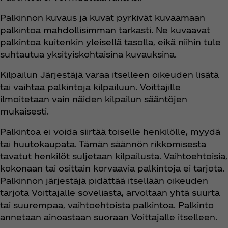
Palkinnon kuvaus ja kuvat pyrkivät kuvaamaan
palkintoa mahdollisimman tarkasti. Ne kuvaavat
palkintoa kuitenkin yleisellä tasolla, eikä niihin tule
suhtautua yksityiskohtaisina kuvauksina.
Kilpailun Järjestäjä varaa itselleen oikeuden lisätä
tai vaihtaa palkintoja kilpailuun. Voittajille
ilmoitetaan vain näiden kilpailun sääntöjen
mukaisesti.
Palkintoa ei voida siirtää toiselle henkilölle, myydä
tai huutokaupata. Tämän säännön rikkomisesta
tavatut henkilöt suljetaan kilpailusta. Vaihtoehtoisia,
kokonaan tai osittain korvaavia palkintoja ei tarjota.
Palkinnon järjestäjä pidättää itsellään oikeuden
tarjota Voittajalle soveliasta, arvoltaan yhtä suurta
tai suurempaa, vaihtoehtoista palkintoa. Palkinto
annetaan ainoastaan suoraan Voittajalle itselleen.