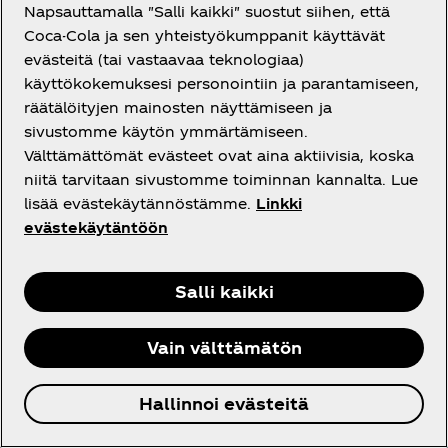
kieltää tulevat osallistumiset kilpailuun sekä sulkea
Napsauttamalla "Salli kaikki" suostut siihen, että
kilpailun ulkopuolelle osallistujan, jota riittäviksi
Coca-Cola ja sen yhteistyökumppanit käyttävät
katsottavin syin epäillään näiden sääntöjen
evästeitä (tai vastaavaa teknologiaa)
rikkomisesta, tai tähän kilpailuun osallistumiseen
käyttökokemuksesi personointiin ja parantamiseen,
liittyvien pakollisten kilpailuvaatimusten
räätälöityjen mainosten näyttämiseen ja
rikkomisesta, tai jos osallistuja on muutoin saanut
sivustomme käytön ymmärtämiseen.
oikeudetonta etua kilpailuun osallistumiseen, tai jos
Välttämättömät evästeet ovat aina aktiivisia, koska
osallistuja on voittanut käyttäen epäreiluja
niitä tarvitaan sivustomme toiminnan kannalta. Lue
menetelmiä.
lisää evästekäytännöstämme.
Linkki
evästekäytäntöön
Kaikki Voittajakandidaattien oikeus voittoonsa ja
heidän toimintansa sääntöjenmukaisuus tullaan
varmistamaan, ja varmistuksen jälkeenkin heidät
Salli kaikki
voidaan yhä sulkea pois kilpailusta, sillä Kilpailun
Järjestäjä varaa itselleen oikeuden varmistaa, että
Vain välttämätön
kaikki Voittajat ja heidän vieraansa täyttävät
vaaditut edellytykset, eivätkä tule aiheuttamaan
Järjestäjän brändille epäedullista julkisuutta.
Hallinnoi evästeitä
Varmistamiseen voi kuulua mm. kysymyksiä