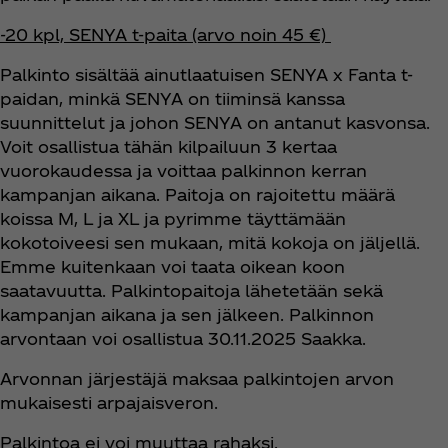
-20 kpl, SENYA t-paita (arvo noin 45 €)
Palkinto sisältää ainutlaatuisen SENYA x Fanta t-
paidan, minkä SENYA on tiiminsä kanssa
suunnittelut ja johon SENYA on antanut kasvonsa.
Voit osallistua tähän kilpailuun 3 kertaa
vuorokaudessa ja voittaa palkinnon kerran
kampanjan aikana. Paitoja on rajoitettu määrä
koissa M, L ja XL ja pyrimme täyttämään
kokotoiveesi sen mukaan, mitä kokoja on jäljellä.
Emme kuitenkaan voi taata oikean koon
saatavuutta. Palkintopaitoja lähetetään sekä
kampanjan aikana ja sen jälkeen. Palkinnon
arvontaan voi osallistua 30.11.2025 Saakka.
Arvonnan järjestäjä maksaa palkintojen arvon
mukaisesti arpajaisveron.
Palkintoa ei voi muuttaa rahaksi.