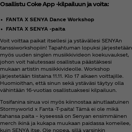
Osallistu Coke App -kilpailuun ja voita:
FANTA X SENYA Dance Workshop
FANTA X SENYA -paita
Voit voittaa paikat itsellesi ja ystävällesi SENYAn
tanssiworkshopiin! Tapahtuman lopuksi järjestetään
myös uuden singlen musiikkivideon koekuvaukset,
johon voit halutessasi osallistua päästäksesi
mukaan artistin musiikkivideolle. Workshop
järjestetään tiistaina 11.11. Klo 17 alkaen voittajille.
Huomioithan, että sinun sekä ystäväsi täytyy olla
vähintään 16-vuotias osallistuaksesi kilpailuun.
Tosifanina sinua voi myös kiinnostaa ainutlaatuinen
Stormyworld x Fanta -T-paita! Tämä ei ole mikä
tahansa paita – kyseessä on Senyan ensimmäinen
merch ikinä ja kukapa muukaan paidassa komeilee,
kuin SENYA itse. Ole nopea, sillä varsinkin