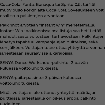
Coca‑Cola, Fanta, Bonaqua tai Sprite 0,5l tai 1,5l
muovipullo korkin alta Coca‑Cola Sovellukseen voit
osallistua palkintojen arvontaan.
Palkinnot arvotaan ”instant win” menetelmällä.
Instant Win -palkinnoissa osallistuja saa heti tietää
mahdollisesta voitostaan tai häviöstään. Palkintojen
lähetys tapahtuu kampanja-ajan puitteissa, sekä
sen jälkeen. Voittajan tulee ottaa yhteyttä arvonnan
järjestäjään seuraavissa aikarajoissa:
SENYA Dance Workshop -palkinto: 2 päivän
kuluessa voittoilmoituksesta.
SENYA-paita-palkinto: 3 päivän kuluessa
voittoilmoituksesta.
Mikäli voittaja ei ole ottanut yhteyttä määräajan
puitteissa, järjestäjällä on oikeus arpoa palkinto
uudelleen.