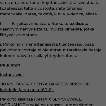
virus on aiheuttanut käyttäessäsi tätä sivustoa tai
ladatessasi tältä sivustolta, mitä tahansa
materiaalia, dataa, tekstiä, kuvia, videoita, ääntä.
h. Kirjoitusvirheistä, ei-tarkoituksellisista
väärinymmärryksistä tai muista virheistä, jotka
liittyvät arvontaan.
i. Palkinnon menettämisestä tilanteessa, jossa
palkinnon voittaja ei ole antanut tarvittavia tietoja
kolmen päivän sisällä yhteydenotosta.
Palkinnot
Instant win
-10 kpl, FANTA X SENYA DANCE WORKSHOP
kahdelle (arvo noin 160 €)
Palkinto sisältää FANTA X SENYA DANCE
WORKSHOPin sekä halutessasi uuden singlen