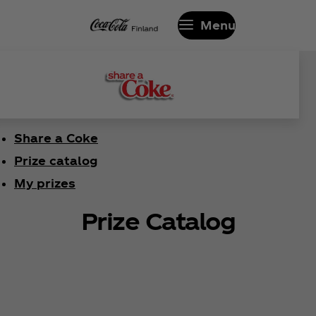
Menu
Share a Coke
Prize catalog
My prizes
Prize Catalog