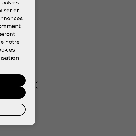
 cookies
liser et
 annonces
 comment
seront
ue notre
ookies
lisation
s