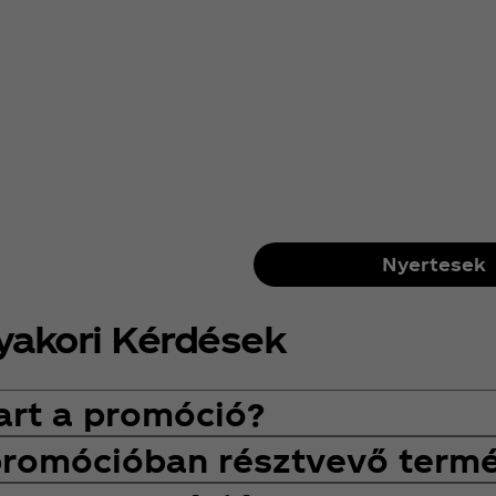
Nyertesek
yakori Kérdések
art a promóció?
promócióban résztvevő term