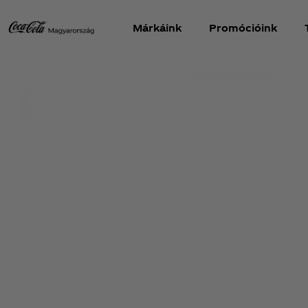
Márkáink
Promócióink
Nyerj legendás Coca‑C
ajándékokat!
tssz és nyerj Coca‑Cola nyereményeket, utazást 2 fő
és éld újra a felejthetetlen pillanatokat.