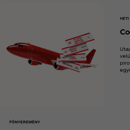
HET
Co
Uta
velü
pir
egyi
FŐNYEREMÉNY