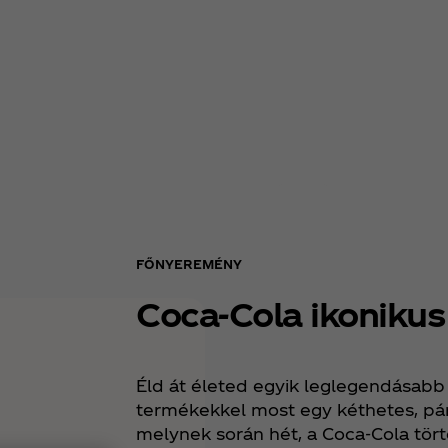
FŐNYEREMÉNY
Coca‑Cola ikonikus
Éld át életed egyik leglegendásabb 
termékekkel most egy kéthetes, pár
melynek során hét, a Coca‑Cola tör