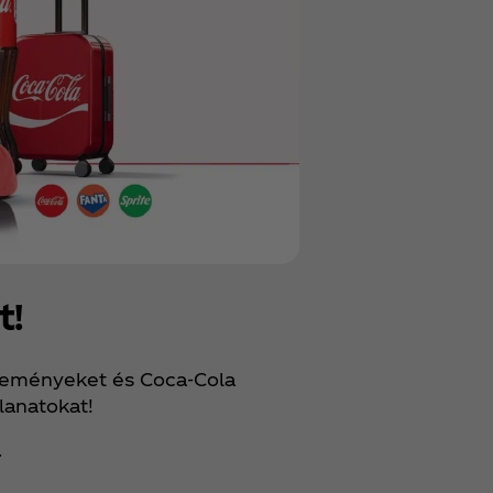
t!
yereményeket és Coca‑Cola
llanatokat!
.