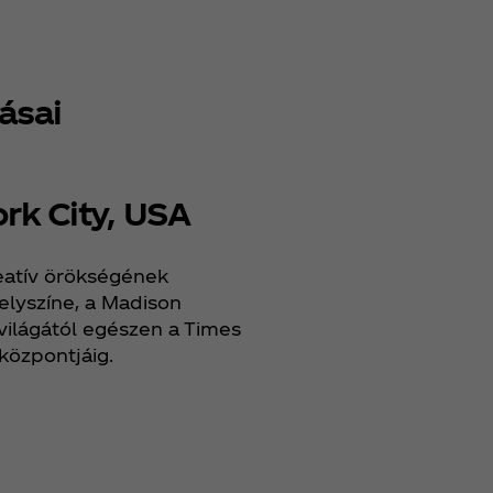
ásai
rk City, USA
4. Mexikóváro
eatív örökségének
A House of Coca‑Cola z
lyszíne, a Madison
ahol a látogatók egy k
ilágától egészen a Times
interaktív márkaélmény
központjáig.
lehetnek.