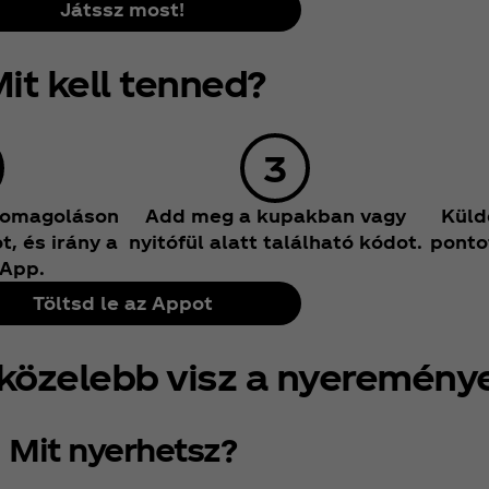
Játssz most!
it kell tenned?
somagoláson
Add meg a kupakban vagy
Küldd
, és irány a
nyitófül alatt található kódot.
ponto
 App.
Töltsd le az Appot
közelebb visz a nyeremény
Mit nyerhetsz?