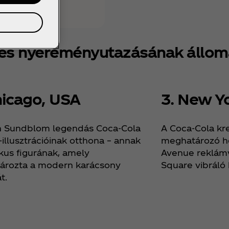
tes nyereményutazásának állom
hicago, USA
3. New Yo
 Sundblom legendás Coca‑Cola
A Coca‑Cola kr
-illusztrációinak otthona – annak
meghatározó he
ikus figurának, amely
Avenue reklámv
ározta a modern karácsony
Square vibráló 
t.