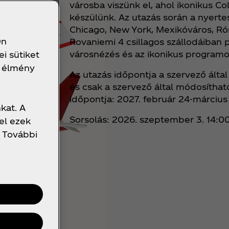
városba viszünk el, ahol ikonikus C
készülünk. Az utazás során a nyerte
Chicago, New York, Mexikóváros, Róm
Ön
Rovaniemi 4 csillagos szállodáiban
városnézés és az ikonikus programo
i sütiket
z élmény
Az utazás időpontja a szervező álta
és csak a szervező által módosíthat
időpontja: 2027. február 24-március 
kat. A
Sorsolás: 2026. szeptember 3. 14:0
el ezek
 További