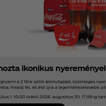
hozta ikonikus nyereményei
megnyerni a 2 főre szóló álomutazást, különleges n
kba, frissülj fel, és éld újra a legemlékezetesebb pi
ius 1. 10:00 órától 2026. augusztus 30. 17:59‑ig tart