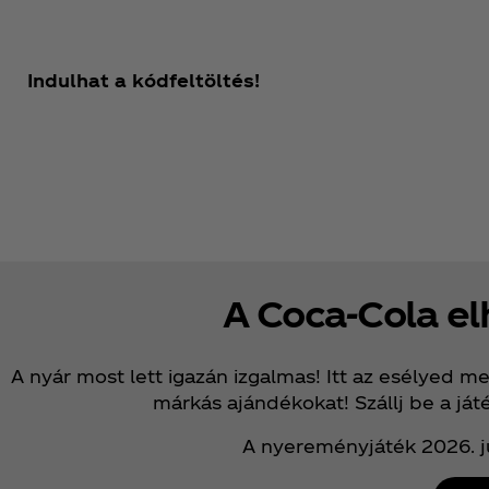
Indulhat a kódfeltöltés!
A Coca‑Cola el
A nyár most lett igazán izgalmas! Itt az esélyed 
márkás ajándékokat! Szállj be a játé
A nyereményjáték 2026. júl