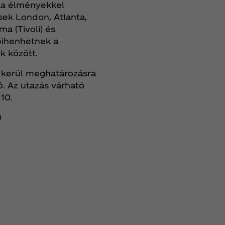
ola élményekkel
sek London, Atlanta,
a (Tivoli) és
 pihenhetnek a
k között.
l kerül meghatározásra
ó. Az utazás várható
10.
0