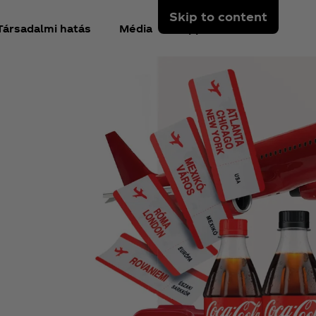
Skip to content
Társadalmi hatás
Média
App
Fiók
ola
 részére,