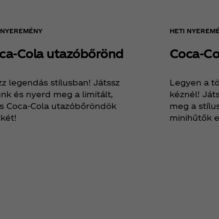
I NYEREMÉNY
HETI NYEREM
ca‑Cola utazóbőrönd
Coca‑Co
zz legendás stílusban! Játssz
Legyen a tö
nk és nyerd meg a limitált,
kéznél! Ját
os Coca‑Cola utazóbőröndök
meg a stílu
két!
minihűtők e