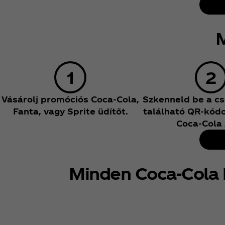
M
Vásárolj promóciós Coca‑Cola,
Szkenneld be a c
Fanta, vagy Sprite üdítőt.
található QR-kódot
Coca‑Cola
Minden Coca‑Cola 