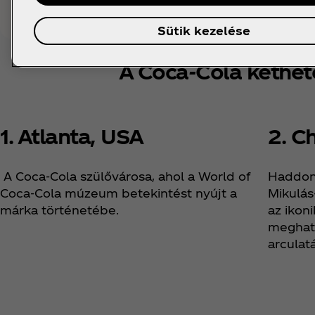
Sütik kezelése
A Coca‑Cola kéthe
1. Atlanta, USA
2. C
A Coca‑Cola szülővárosa, ahol a World of
Haddon
Coca‑Cola múzeum betekintést nyújt a
Mikulás
márka történetébe.
az ikon
meghat
arculatá