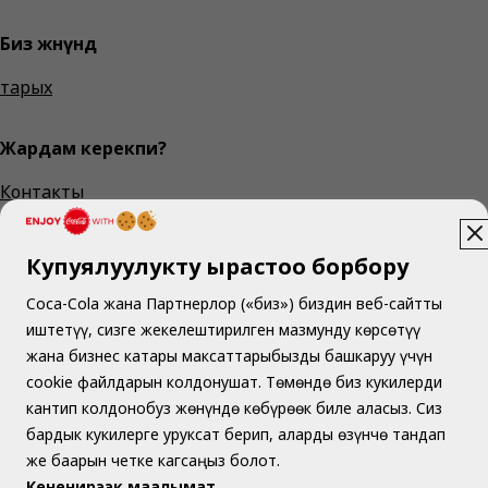
Биз жөнүндө
тарых
Жардам керекпи?
Контакты
мыйзамдуу
Купуялуулукту ырастоо борбору
Кызмат көрсөтүү шарттары
Coca-Cola жана Партнерлор («биз») биздин веб-сайтты
иштетүү, сизге жекелештирилген мазмунду көрсөтүү
Купуялык саясаты
жана бизнес катары максаттарыбызды башкаруу үчүн
cookie файлдарын колдонушат. Төмөндө биз кукилерди
кантип колдонобуз жөнүндө көбүрөөк биле аласыз. Сиз
бардык кукилерге уруксат берип, аларды өзүнчө тандап
же баарын четке кагсаңыз болот.
Кененирээк маалымат