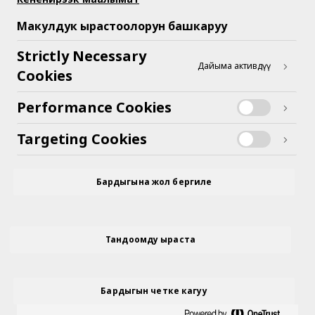
Макулдук ырастоолорун башкаруу
Кыргызстан | Кыргызча
Strictly Necessary
Дайыма активдүү
Cookies
Биз жөнүндө
Performance Cookies
Targeting Cookies
Бардыгына жол бергиле
Жардам керекпи?
Тандоомду ыраста
Бардыгын четке кагуу