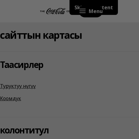
Skip to content
Menu
сайттын картасы
Таасирлер
Туруктуу өнүгүү
Коомдук
колонтитул