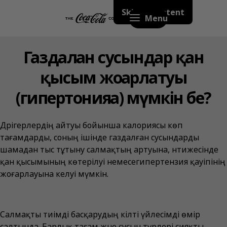
Skip to content
Menu
Газдалған сусындар қан
қысым жоғарлатуы
(гипертонияға) мүмкін бе?
Дәрігерлердің айтуы бойынша калориясы көп
тағамдарды, соның ішінде газдалған сусындарды
шамадан тыс тұтыну салмақтың артуына, нәтижесінде
қан қысымының көтерілуі немесегипертензия қауіпінің
жоғарлауына әкелуі мүмкін.
Салмақты тиімді басқарудың кілті үйлесімді өмір
салтында. Барлық тағам және сусын түрлері сияқты