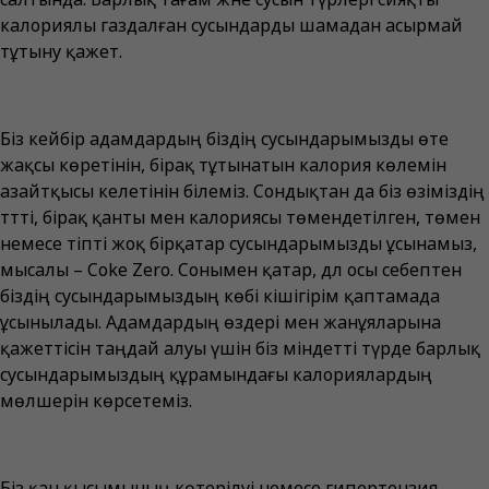
калориялы газдалған сусындарды шамадан асырмай
тұтыну қажет.
Біз кейбір адамдардың біздің сусындарымызды өте
жақсы көретінін, бірақ тұтынатын калория көлемін
азайтқысы келетінін білеміз. Сондықтан да біз өзіміздің
тәтті, бірақ қанты мен калориясы төмендетілген, төмен
немесе тіпті жоқ бірқатар сусындарымызды ұсынамыз,
мысалы – Coke Zero. Сонымен қатар, дәл осы себептен
біздің сусындарымыздың көбі кішігірім қаптамада
ұсынылады. Адамдардың өздері мен жанұяларына
қажеттісін таңдай алуы үшін біз міндетті түрде барлық
сусындарымыздың құрамындағы калориялардың
мөлшерін көрсетеміз.
Біз қан қысымының көтерілуі немесе гипертензия