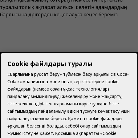
туралы толық ақпарат алғысы келетін адамдардың
барлығына дәрігерден кеңес алуға кеңес береміз.
Cookie файлдары туралы
«Барлығына рұқсат беру» түймесін басу арқылы сіз Coca-
Cola компаниясына және оның серіктестеріне cookie
Қазақстан | Қазақ
файлдарын (немесе соған ұқсас технологиялар)
пайдалану мүмкіндігіңізді жекелендіру және жақсарту,
сізге жекелендірілген жарнаманы көрсету және бізге
сайтымыздың пайдаланылу әдісін түсінуге көмектесу үшін
Біз туралы
пайдалануға келісім бересіз. Қажетті cookie файлдары
әрқашан белсенді болады, себебі олар сайтымыздың
жұмыс істеуіне қажет. Қосымша ақпаратты «Cookie