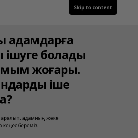
Skip to content
ы адамдарға
ы ішуге болады
сымым жоғары.
ындарды іше
а?
е қаралып, адамның жеке
 кеңес береміз.