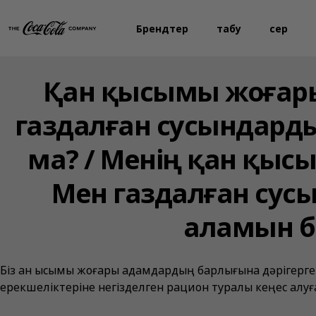
Брендтер
табу
Әсер
Қан қысымы жоғар
газдалған сусындард
ма? / Менің қан қы
Мен газдалған сус
аламын б
Біз қан қысымы жоғары адамдардың барлығына дәрігерг
ерекшеліктеріне негізделген рацион туралы кеңес алуға