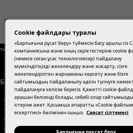
Cookie файлдары туралы
«Барлығына рұқсат беру» түймесін басу арқылы сіз C
компаниясына және оның серіктестеріне cookie 
(немесе соған ұқсас технологиялар) пайдалану
мүмкіндігіңізді жекелендіру және жақсарту, сізге
жекелендірілген жарнаманы көрсету және бізге
Біз туралы
Көмек қажет п
сайтымыздың пайдаланылу әдісін түсінуге көмект
пайдалануға келісім бересіз. Қажетті cookie файл
әрқашан белсенді болады, себебі олар сайтымызд
КОМПАНИЯ
ТУРАЛЫ
Тұтынушылард
істеуіне қажет. Қосымша ақпаратты «Cookie файл
құпиялығы тур
БАЙЛАНЫС ДЕРЕКТЕМЕЛЕРІ
ескертпесі» бөлімінен оқыңыз.
Саясат сілтемесі
eскертпе
ЖИІ ҚОЙЫЛАТЫН СҰРАҚТАР
ҚОЛДАНУ ШАРТ
History
Барлығына рұқсат беру
Cookie парамет