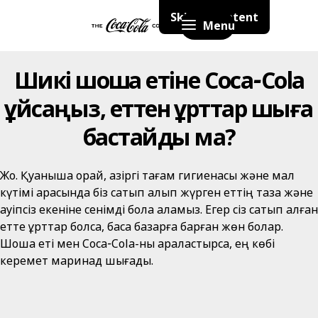
Skip to content
Menu
Шикі шошқа етіне Coca‑Cola
құйсаңыз, еттен құрттар шыға
бастайды ма?
Жоқ. Қуанышқа орай, қазіргі тағам гигиенасы және мал
күтімі арқасында біз сатып алып жүрген еттің таза және
қауіпсіз екеніне сенімді бола аламыз. Егер сіз сатып алған
етте құрттар болса, басқа базарға барған жөн болар.
Шошқа еті мен Coca‑Cola-ны араластырса, ең көбі
керемет маринад шығады.