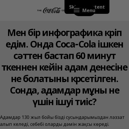
Skip to content
Menu
Мен бір инфографика көріп
едім. Онда Coca‑Cola ішкен
сәттен бастап 60 минут
өткеннен кейін адам денесіне
не болатыны көрсетілген.
Сонда, адамдар мұны не
үшін ішуі тиіс?
Адамдар 130 жыл бойы біздің сусындарымыздан ләззат
алып келеді, себебі олардың дәмін жақсы көреді.