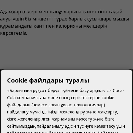
Адамдар өздері мен жанұяларына қажеттісін таңдай
алуы үшін біз міндетті түрде барлық сусындарымыздың
құрамындағы қант пен калорияның мөлшерін
көрсетеміз.
Cookie файлдары туралы
«Барлығына рұқсат беру» түймесін басу арқылы сіз Coca-
Cola компаниясына және оның серіктестеріне cookie
Қазақстан | Қазақ
файлдарын (немесе соған ұқсас технологиялар)
пайдалану мүмкіндігіңізді жекелендіру және жақсарту,
сізге жекелендірілген жарнаманы көрсету және бізге
сайтымыздың пайдаланылу әдісін түсінуге көмектесу үшін
Біз туралы