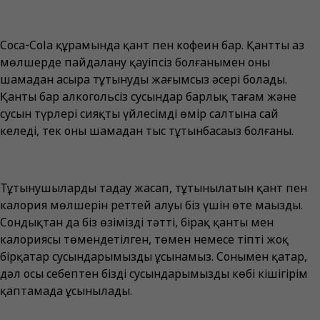
Coca‑Cola құрамында қант пен кофеин бар. Қантты аз
мөлшерде пайдалану қауіпсіз болғанымен оны
шамадан асыра тұтынудың жағымсыз әсері болады.
Қанты бар алкогольсіз сусындар барлық тағам және
сусын түрлері сияқты үйлесімді өмір салтына сай
келеді, тек оны шамадан тыс тұтынбасаңыз болғаны.
Тұтынушылардың таңдау жасап, тұтынылатын қант пен
калория мөлшерін реттей алуы біз үшін өте маңызды.
Сондықтан да біз өзіміздің тәтті, бірақ қанты мен
калориясы төмендетілген, төмен немесе тіпті жоқ
бірқатар сусындарымызды ұсынамыз. Сонымен қатар,
дәл осы себептен біздің сусындарымыздың көбі кішігірім
қаптамада ұсынылады.