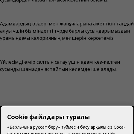
Адамдардың өздері мен жанұяларына қажеттісін таңдай
алуы үшін біз міндетті түрде барлық сусындарымыздың
құрамындағы калорияның мөлшерін көрсетеміз.
Үйлесімді өмір салтын сақтау үшін адам кез-келген
сусынды шамадан аспайтын көлемде іше алады.
Cookie файлдары туралы
«Барлығына рұқсат беру» түймесін басу арқылы сіз Coca-