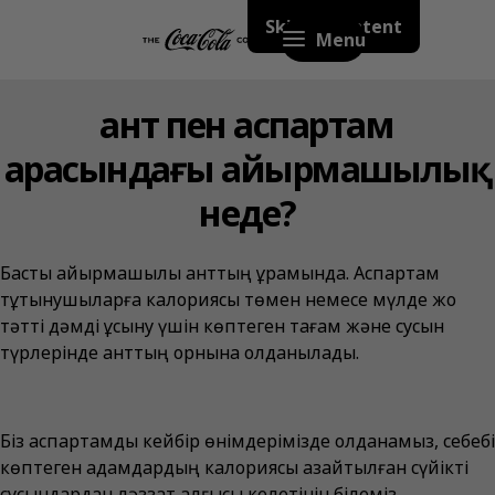
Skip to content
Menu
Қант пен аспартам
арасындағы айырмашылық
неде?
Басты айырмашылық қанттың құрамында. Аспартам
тұтынушыларға калориясы төмен немесе мүлде жоқ
тәтті дәмді ұсыну үшін көптеген тағам және сусын
түрлерінде қанттың орнына қолданылады.
Біз аспартамды кейбір өнімдерімізде қолданамыз, себебі
көптеген адамдардың калориясы азайтылған сүйікті
сусындардан ләззат алғысы келетінін білеміз.