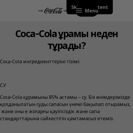
Skip to content
Menu
Coca‑Cola құрамы неден
тұрады?
Coca‑Cola ингредиенттерінің тізімі:
СУ
Coca‑Cola құрамының 85% астамы – су. Біз өнімдерімізде
қолданылатын судың сапасын үнемі бақылап отырамыз,
және оның ең жоғарғы қауіпсіздік және сапа
стандарттарына сәйкестігін қамтамасыз етеміз.