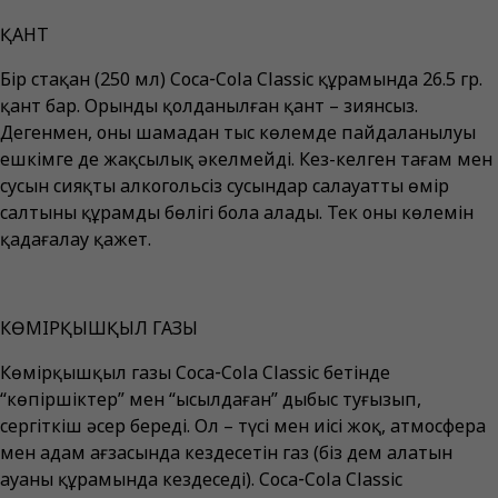
ҚАНТ
Бір стақан (250 мл) Coca‑Cola Classic құрамында 26.5 гр.
қант бар. Орынды қолданылған қант – зиянсыз.
Дегенмен, оның шамадан тыс көлемде пайдаланылуы
ешкімге де жақсылық әкелмейді. Кез-келген тағам мен
сусын сияқты алкогольсіз сусындар салауатты өмір
салтының құрамды бөлігі бола алады. Тек оның көлемін
қадағалау қажет.
КӨМІРҚЫШҚЫЛ ГАЗЫ
Көмірқышқыл газы Coca‑Cola Classic бетінде
“көпіршіктер” мен “ысылдаған” дыбыс туғызып,
сергіткіш әсер береді. Ол – түсі мен иісі жоқ, атмосфера
мен адам ағзасында кездесетін газ (біз дем алатын
ауаның құрамында кездеседі). Coca‑Cola Classic