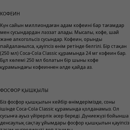
КОФЕИН
Күн сайын миллиондаған адам кофеині бар тағамдар
мен сусындардан ләззат алады. Мысалы, кофе, шай
және алкогольсіз сусындар. Кофеин, орынды
пайдаланылса, қауіпсіз өнім ретінде белгілі. Бір стақан
(250 мл) Coca‑Cola Classic құрамында 24 мг кофеин бар.
Бұл көлемі 250 мл болатын бір шыны кофе
құрамындағы кофеиннен әлде қайда аз.
ФОСФОР ҚЫШҚЫЛЫ
Біз фосфор қышқылын кейбір өнімдерімізде, соның
ішінде Coca‑Cola Classic құрамында қолданамыз. Ол
сусынға ауыз үйірерлік әсер береді. Дүниежүзі бойынша
денсаулық сақтау ұйымдары фосфор қышқылын қауіпсіз
тағам ингредиенті деп таниды.