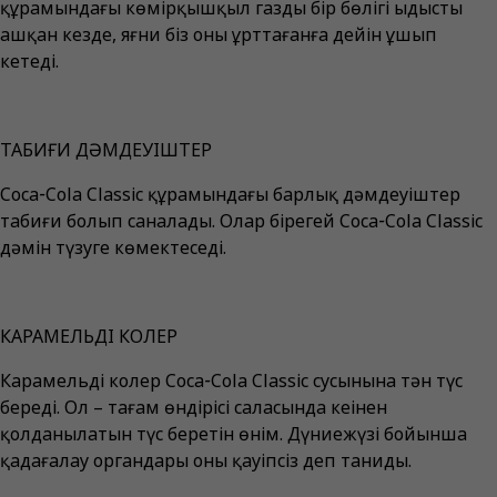
құрамындағы көмірқышқыл газдың бір бөлігі ыдысты
ашқан кезде, яғни біз оны ұрттағанға дейін ұшып
кетеді.
ТАБИҒИ ДӘМДЕУІШТЕР
Coca‑Cola Classic құрамындағы барлық дәмдеуіштер
табиғи болып саналады. Олар бірегей Coca‑Cola Classic
дәмін түзуге көмектеседі.
КАРАМЕЛЬДІ КОЛЕР
Карамельді колер Coca‑Cola Classic сусынына тән түс
береді. Ол – тағам өндірісі саласында кеңінен
қолданылатын түс беретін өнім. Дүниежүзі бойынша
қадағалау органдары оны қауіпсіз деп таниды.