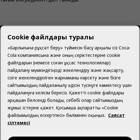
Cookie файлдары туралы
«Барлығына рұқсат беру» түймесін басу арқылы сіз Coca-
Cola компаниясына және оның серіктестеріне cookie
Қазақстан | Қазақ
файлдарын (немесе соған ұқсас технологиялар)
пайдалану мүмкіндігіңізді жекелендіру және жақсарту,
сізге жекелендірілген жарнаманы көрсету және бізге
сайтымыздың пайдаланылу әдісін түсінуге көмектесу үшін
Біз туралы
пайдалануға келісім бересіз. Қажетті cookie файлдары
әрқашан белсенді болады, себебі олар сайтымыздың
жұмыс істеуіне қажет. Қосымша ақпаратты «Cookie
файлымыздың ескертпесі» бөлімінен оқыңыз.
Саясат
сілтемесі
Көмек қажет пе?