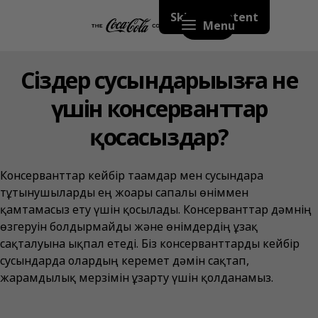
Skip to content
Menu
Сіздер сусындарыңызға не
үшін консерванттар
қосасыздар?
Консерванттар кейбір тағамдар мен сусындарға
тұтынушыларды ең жоғары сапалы өніммен
қамтамасыз ету үшін қосылады. Консерванттар дәмнің
өзгеруін болдырмайды және өнімдердің ұзақ
сақталуына ықпал етеді. Біз консерванттарды кейбір
сусындарда олардың керемет дәмін сақтап,
жарамдылық мерзімін ұзарту үшін қолданамыз.