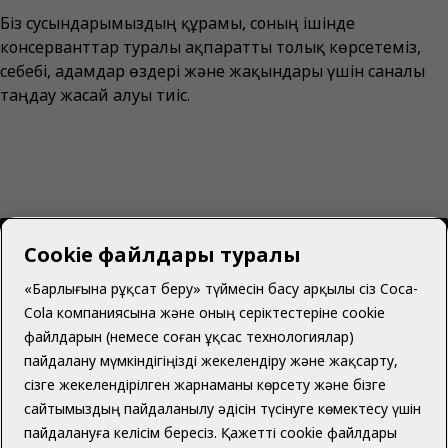
Біз сусындарымыздың құрамы, соның ішінде
консерванттар туралы ақпаратты толық көрсетеміз,
себебі, адамдар өздері және жақындары үшін саналы
таңдау жасай алуы тиіс.
Cookie файлдары туралы
«Барлығына рұқсат беру» түймесін басу арқылы сіз Coca-
Cola компаниясына және оның серіктестеріне cookie
Қазақстан | Қазақ
файлдарын (немесе соған ұқсас технологиялар)
пайдалану мүмкіндігіңізді жекелендіру және жақсарту,
сізге жекелендірілген жарнаманы көрсету және бізге
сайтымыздың пайдаланылу әдісін түсінуге көмектесу үшін
Біз туралы
пайдалануға келісім бересіз. Қажетті cookie файлдары