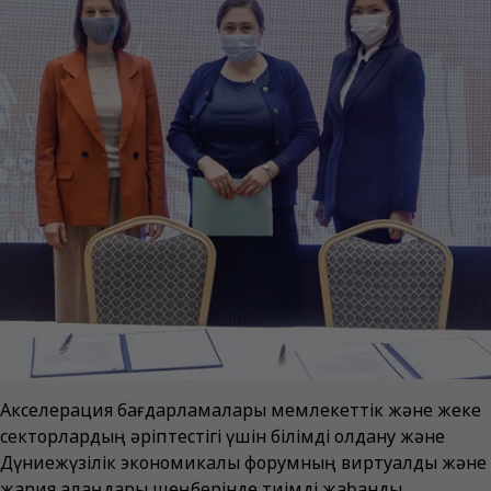
Акселерация бағдарламалары мемлекеттік және жеке
секторлардың әріптестігі үшін білімді қолдану және
Дүниежүзілік экономикалық форумның виртуалды және
жария алаңдары шеңберінде тиімді жаһандық