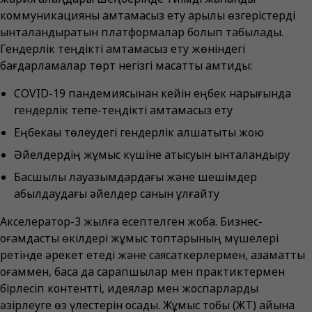
коммуникацияны қамтамасыз ету арқылы өзгерістерді
ынталандыратын платформалар болып табылады.
Гендерлік теңдікті қамтамасыз ету жөніндегі
бағдарламалар төрт негізгі мақсатты қамтиды:
COVID-19 пандемиясынан кейін еңбек нарығында
гендерлік тепе-теңдікті қамтамасыз ету
Еңбекақы төлеудегі гендерлік алшақтықты жою
Әйелдердің жұмыс күшіне қатысуын ынталандыру
Басшылық лауазымдардағы және шешімдер
қабылдаудағы әйелдер санын ұлғайту
Акселератор-3 жылға есептелген жоба. Бизнес-
қоғамдастық өкілдері жұмыс топтарының мүшелері
ретінде әрекет етеді және саясаткерлермен, азаматтық
қоғаммен, басқа да сарапшылар мен практиктермен
бірлесіп контентті, идеялар мен жоспарларды
әзірлеуге өз үлестерін қосады. Жұмыс тобы (ЖТ) айына