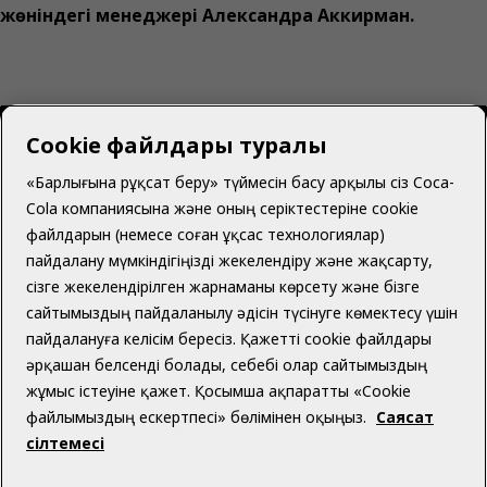
жөніндегі менеджері Александра Аккирман.
Cookie файлдары туралы
«Барлығына рұқсат беру» түймесін басу арқылы сіз Coca-
Cola компаниясына және оның серіктестеріне cookie
Қазақстан | Қазақ
файлдарын (немесе соған ұқсас технологиялар)
пайдалану мүмкіндігіңізді жекелендіру және жақсарту,
сізге жекелендірілген жарнаманы көрсету және бізге
сайтымыздың пайдаланылу әдісін түсінуге көмектесу үшін
Біз туралы
пайдалануға келісім бересіз. Қажетті cookie файлдары
әрқашан белсенді болады, себебі олар сайтымыздың
жұмыс істеуіне қажет. Қосымша ақпаратты «Cookie
файлымыздың ескертпесі» бөлімінен оқыңыз.
Саясат
сілтемесі
Көмек қажет пе?