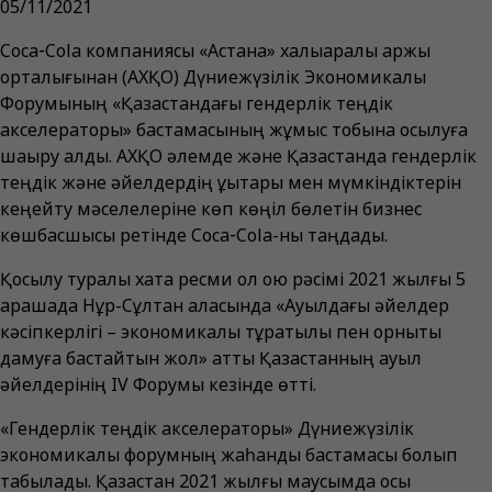
05/11/2021
Coca‑Cola компаниясы «Астана» халықаралық қаржы
орталығынан (АХҚО) Дүниежүзілік Экономикалық
Форумының «Қазақстандағы гендерлік теңдік
акселераторы» бастамасының жұмыс тобына қосылуға
шақыру алды. АХҚО әлемде және Қазақстанда гендерлік
теңдік және әйелдердің құқықтары мен мүмкіндіктерін
кеңейту мәселелеріне көп көңіл бөлетін бизнес
көшбасшысы ретінде Coca‑Cola-ны таңдады.
Қосылу туралы хатқа ресми қол қою рәсімі 2021 жылғы 5
қарашада Нұр-Сұлтан қаласында «Ауылдағы әйелдер
кәсіпкерлігі – экономикалық тұрақтылық пен орнықты
дамуға бастайтын жол» атты Қазақстанның ауыл
әйелдерінің IV Форумы кезінде өтті.
«Гендерлік теңдік акселераторы» Дүниежүзілік
экономикалық форумның жаһандық бастамасы болып
табылады. Қазақстан 2021 жылғы маусымда осы