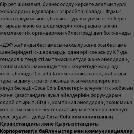
бір рет жиналып, бизнес қолдау көрсете алатын түрлі
жобалардың идеяларын әзірлейтін болады. Жұмыс
тобы өз жұмысының барысы туралы үнемі есеп беріп
отырады және өз шешімдерін жоғарыда аталған
мемлекеттік органдармен үйлестіреді деп болжанады.
«ДЭФ жаһандық бастамасына қосылу және осы бастама
шеңберіндегі іс-шараларды одан әрі іске асыру ҚР-да
гендерлік теңдікті қамтамасыз етуде және әйелдердің
экономикалық мүмкіндіктерін кеңейтуде маңызды
кезең болады. Coca‑Cola компаниясы өзінің жаһандық
тұрақты даму стратегиясында осы мәселелерге көп
көңіл бөледі. «Coca‑Cola Белестері» әлеуметтік жобасын
және Қазақстандағы ауыл әйелдерінің форумдарын
қолдай отырып, біздің компания әйелдердің экономика
мен қоғам өміріне белсенді қатысу мәселелерін шешуге
үлес қосуда», - дейді
Coca‑Cola компаниясының
Қазақстандағы және Қырғызстандағы
Корпоративтік байланыстар мен коммуникациялар