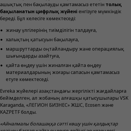
ашықтық пен бақылауды қамтамасыз ететін
толық
бақыланатын цифрлық жүйені
енгізуге мүмкіндік
береді. Бұл келесіге көмектеседі:
жинау үлгілерінің тиімділігін талдауға,
халықтың қатысуын бақылауға,
маршруттарды оңтайландыру және операциялық
шығындарды азайтуға,
қайта өңдеу үшін жиналған қайта өңдеу
материалдарының жоғары сапасын қамтамасыз
етуге көмектеседі.
Evreka жүйелері Қазақстандағы жергілікті жағдайларға
бейімделген, ал жобаның алғашқы қатысушылары VSK
Karaganda, «ЛЕГИОН БИЗНЕС» ЖШС, Ecosen және
KAZPETF болды.
«Айналмалы болашаққа сәтті көшу үшін қалдықтар
көзінен бастап қайта өңдеуге дейінгі әр кезеңдегі