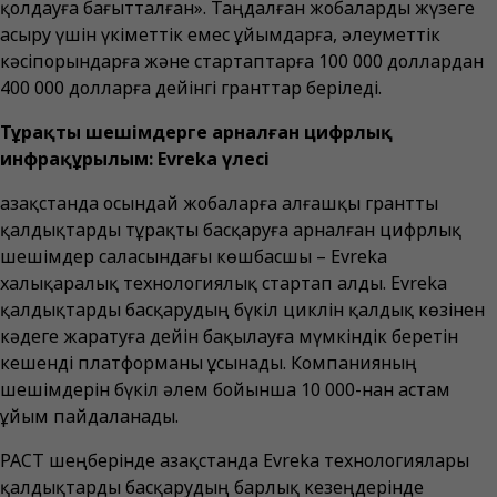
қолдауға бағытталған». Таңдалған жобаларды жүзеге
асыру үшін үкіметтік емес ұйымдарға, әлеуметтік
кәсіпорындарға және стартаптарға 100 000 доллардан
400 000 долларға дейінгі гранттар беріледі.
Тұрақты шешімдерге арналған цифрлық
инфрақұрылым: Evreka үлесі
Қазақстанда осындай жобаларға алғашқы грантты
қалдықтарды тұрақты басқаруға арналған цифрлық
шешімдер саласындағы көшбасшы – Evreka
халықаралық технологиялық стартап алды. Evreka
қалдықтарды басқарудың бүкіл циклін қалдық көзінен
кәдеге жаратуға дейін бақылауға мүмкіндік беретін
кешенді платформаны ұсынады. Компанияның
шешімдерін бүкіл әлем бойынша 10 000-нан астам
ұйым пайдаланады.
PACT шеңберінде Қазақстанда Evreka технологиялары
қалдықтарды басқарудың барлық кезеңдерінде