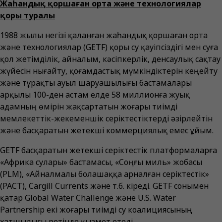
Жаһандық қоршаған орта және технологиялар
қоры туралы
1988 жылы негізі қаланған жаһандық қоршаған орта
және технологиялар (GETF) қоры су қауіпсіздігі мен суға
қол жетімділік, айналым, кәсіпкерлік, денсаулық сақтау
жүйесін нығайту, қоғамдастық мүмкіндіктерін кеңейту
және тұрақты ауыл шаруашылығы бастамалары
арқылы 100-ден астам елде 58 миллионға жуық
адамның өмірін жақсартатын жоғары тиімді
мемлекеттік-жекеменшік серіктестіктерді әзірлейтін
және басқаратын жетекші коммерциялық емес ұйым.
GETF басқаратын жетекші серіктестік платформаларға
«Африка сулары» бастамасы, «Соңғы миль» жобасы
(PLM), «Айналмалы болашаққа арналған серіктестік»
(PACT), Cargill Currents және т.б. кіреді. GETF сонымен
қатар Global Water Challenge және U.S. Water
Partnership екі жоғары тиімді су коалициясының
хатшылығы ретінде қызмет етеді.