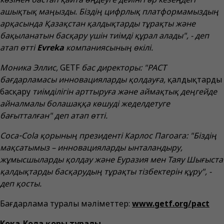
ашықтық маңызды. Біздің цифрлық платформамыздың
арқасында Қазақстан қалдықтарды тұрақты және
бақыланатын басқару үшін тиімді құрал алады", - деп
атап өтті
Evreka
компаниясының өкілі.
Моника Эллис,
GETF
бас директоры: "PACT
бағдарламасы инновацияларды қолдауға,
қалдықтарды
басқару
тиімділігін арттыруға және аймақтық деңгейде
айналмалы болашаққа көшуді жеделдетуге
бағытталған" деп атап өтті.
Coca‑Cola қорының президенті Карлос Пагоага: "Біздің
мақсатымыз – инновацияларды ынталандыру,
жұмысшыларды қолдау және Еуразия мен Таяу Шығыста
қалдықтарды басқарудың тұрақты тізбектерін құру", -
деп қосты.
Бағдарлама туралы мәліметтер:
www.getf.org/pact
Кока-Кола қоры туралы