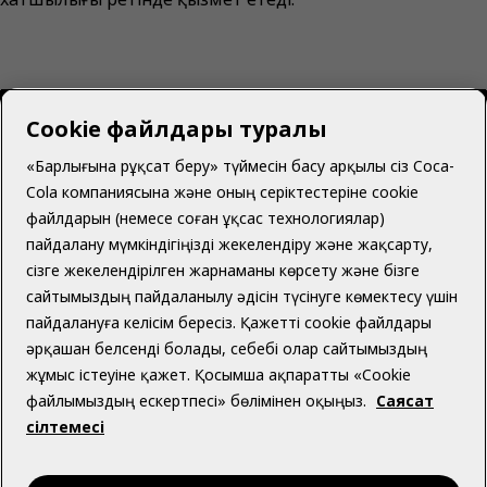
Cookie файлдары туралы
«Барлығына рұқсат беру» түймесін басу арқылы сіз Coca-
Cola компаниясына және оның серіктестеріне cookie
Қазақстан | Қазақ
файлдарын (немесе соған ұқсас технологиялар)
пайдалану мүмкіндігіңізді жекелендіру және жақсарту,
сізге жекелендірілген жарнаманы көрсету және бізге
сайтымыздың пайдаланылу әдісін түсінуге көмектесу үшін
Біз туралы
пайдалануға келісім бересіз. Қажетті cookie файлдары
әрқашан белсенді болады, себебі олар сайтымыздың
жұмыс істеуіне қажет. Қосымша ақпаратты «Cookie
файлымыздың ескертпесі» бөлімінен оқыңыз.
Саясат
сілтемесі
Көмек қажет пе?