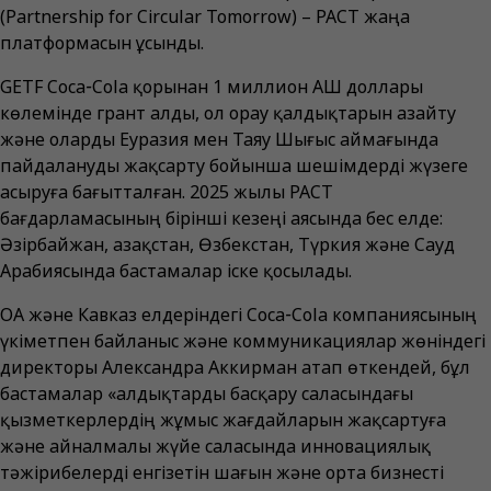
(Partnership for Circular Tomorrow) – PACT жаңа
платформасын ұсынды.
GETF Coca‑Cola қорынан 1 миллион АҚШ доллары
көлемінде грант алды, ол орау қалдықтарын азайту
және оларды Еуразия мен Таяу Шығыс аймағында
пайдалануды жақсарту бойынша шешімдерді жүзеге
асыруға бағытталған. 2025 жылы PACT
бағдарламасының бірінші кезеңі аясында бес елде:
Әзірбайжан, Қазақстан, Өзбекстан, Түркия және Сауд
Арабиясында бастамалар іске қосылады.
ОА және Кавказ елдеріндегі Coca‑Cola компаниясының
үкіметпен байланыс және коммуникациялар жөніндегі
директоры Александра Аккирман атап өткендей, бұл
бастамалар «Қалдықтарды басқару саласындағы
қызметкерлердің жұмыс жағдайларын жақсартуға
және айналмалы жүйе саласында инновациялық
тәжірибелерді енгізетін шағын және орта бизнесті