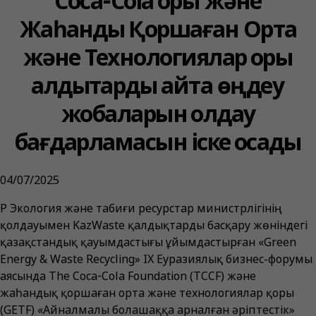
Coca‑Cola қоры және
Жаһандық Қоршаған Орта
және Технологиялар қоры
қалдықтарды қайта өңдеу
жобаларын қолдау
бағдарламасын іске қосады
04/07/2025
ҚР Экология және табиғи ресурстар министрлігінің
қолдауымен KazWaste қалдықтарды басқару жөніндегі
қазақстандық қауымдастығы ұйымдастырған «Green
Energy & Waste Recycling» IX Еуразиялық бизнес-форумы
аясында The Coca‑Cola Foundation (TCCF) және
жаһандық қоршаған орта және технологиялар қоры
(GETF) «Айналмалы болашаққа арналған әріптестік»