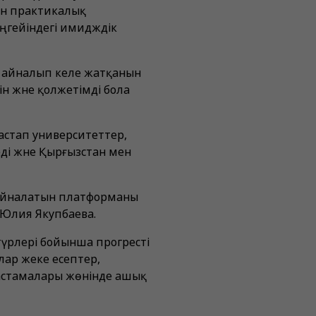
ен практикалық
еңгейіндегі имидждік
е айналып келе жатқанын
ін және қолжетімді бола
бастап университеттер,
еді және Қырғызстан мен
не айналатын платформаны
 Юлия Якупбаева.
 түрлері бойынша прогресті
лар жеке есептер,
бастамалары жөнінде ашық