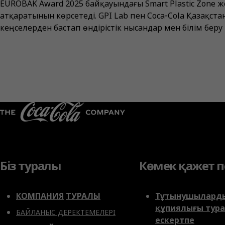
EUROBAK Award 2025 байқауындағы Smart Plastic Zone ж
атқаратынын көрсетеді. GPI Lab пен Coca‑Cola Қазақс
кеңселерден бастап өндірістік нысандар мен білім беру 
Біз туралы
Көмек қажет п
КОМПАНИЯ
ТУРАЛЫ
Тұтынушылард
құпиялығы тур
БАЙЛАНЫС ДЕРЕКТЕМЕЛЕРІ
eскертпе