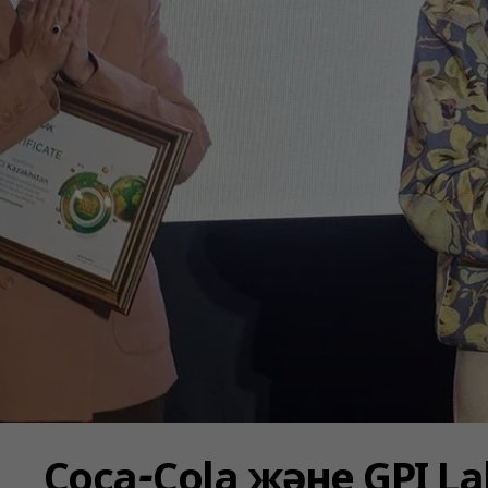
Coca‑Cola және GPI L