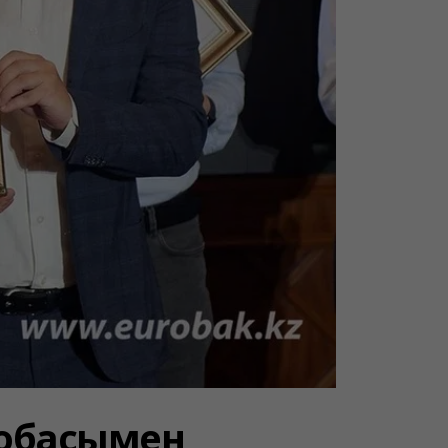
 жобасымен