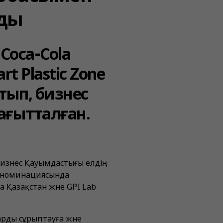
нды
Coca‑Cola
 Plastic Zone
тып, бизнес
ағытталған.
Бизнес Қауымдастығы елдің
ия номинациясында
a Қазақстан және GPI Lab
арды сұрыптауға және