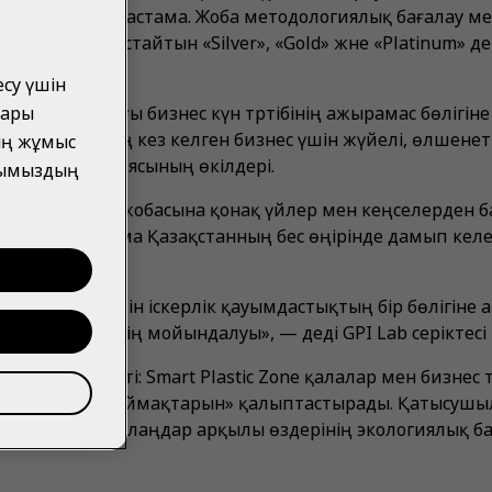
дағы тұңғыш бастама. Жоба методологиялық бағалау м
н үлесті растайтын «Silver», «Gold» және «Platinum» д
есу үшін
дары
Қазақстандағы бизнес күн тәртібінің ажырамас бөлігін
ға қамқорлықтың кез келген бизнес үшін жүйелі, өлшенет
ың жұмыс
ca‑Cola компаниясының өкілдері.
йлымыздың
t Plastic Zone жобасына қонақ үйлер мен кеңселерден 
м қосылды. Бастама Қазақстанның бес өңірінде дамып кел
ениетін өзгертетін іскерлік қауымдастықтың бір бөлігі
қажет екенінің мойындалуы», — деді GPI Lab серіктесі
екше атап өтті: Smart Plastic Zone қалалар мен бизнес
астикті азайту аймақтарын» қалыптастырады. Қатысушы
иа мен кәсіби алаңдар арқылы өздерінің экологиялық 