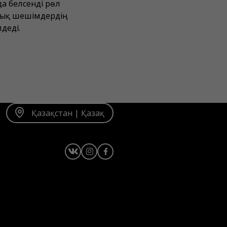
а белсенді рөл
алық шешімдердің
деді.
Қазақстан | Қазақ
Instagram
Facebook