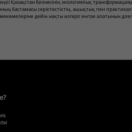
еңісі Қазақстан бизнесінің экологиялық трансформацияд
танның бастамасы серіктестіктің, ашықтық пен практик
мекемелеріне дейін нақты өзгеріс енгізе алатынын дәлел
е?
ың
алы