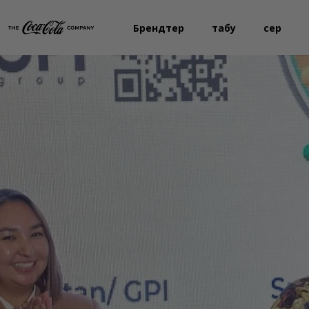
Брендтер
табу
Әсер