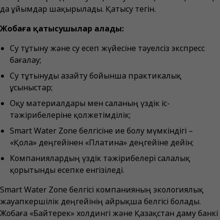
да ұйымдар шақырылады. Қатысу тегін.
Жобаға қатысушылар алады:
Су тұтыну және су есеп жүйесіне тәуелсіз экспресс
бағалау;
Су тұтынуды азайту бойынша практикалық
ұсыныстар;
Оқу материалдары мен саланың үздік іс-
тәжірибелеріне қолжетімділік;
Smart Water Zone белгісіне ие болу мүмкіндігі –
«Қола» деңгейінен «Платина» деңгейіне дейін;
Компаниялардың үздік тәжірибелері салалық
қорытынды есепке енгізіледі.
Smart Water Zone белгісі компанияның экологиялық
жауапкершілік деңгейінің айрықша белгісі болады.
Жобаға «Байтерек» холдингі және Қазақстан даму банкі