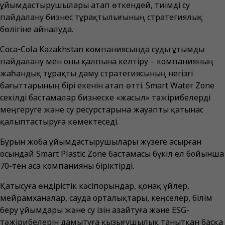
ұйымдастырушылары атап өткендей, тиімді су
пайдалану бизнес тұрақтылығының стратегиялық
бөлігіне айналуда.
Coca‑Cola Kazakhstan компаниясында суды ұтымды
пайдалану мен оны қалпына келтіру – компанияның
жаһандық тұрақты даму стратегиясының негізгі
бағыттарының бірі екенін атап өтті. Smart Water Zone
секілді бастамалар бизнеске «жасыл» тәжірибелерді
меңгеруге және су ресурстарына жауапты қатынас
қалыптастыруға көмектеседі.
Бұрын жоба ұйымдастырушылары жүзеге асырған
осындай Smart Plastic Zone бастамасы бүкіл ел бойынша
70-тен аса компанияны біріктірді.
Қатысуға өндірістік кәсіпорындар, қонақ үйлер,
мейрамханалар, сауда орталықтары, кеңселер, білім
беру ұйымдары және су ізін азайтуға және ESG-
тәжірибелерін дамытуға қызығушылық танытқан басқа