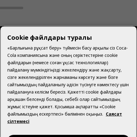
Cookie файлдары туралы
«Барлығына рұқсат беру» түймесін басу арқылы сіз Coca-
Cola компаниясына және оның серіктестеріне cookie
Қазақстан | Қазақ
файлдарын (немесе соған ұқсас технологиялар)
пайдалану мүмкіндігіңізді жекелендіру және жақсарту,
сізге жекелендірілген жарнаманы көрсету және бізге
сайтымыздың пайдаланылу әдісін түсінуге көмектесу үшін
Біз туралы
пайдалануға келісім бересіз. Қажетті cookie файлдары
әрқашан белсенді болады, себебі олар сайтымыздың
жұмыс істеуіне қажет. Қосымша ақпаратты «Cookie
файлымыздың ескертпесі» бөлімінен оқыңыз.
Саясат
сілтемесі
Көмек қажет пе?