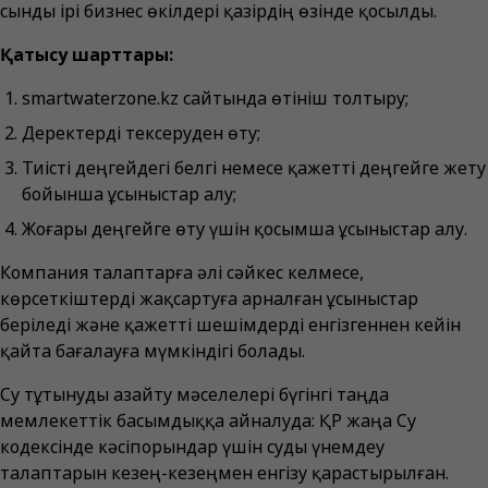
сынды ірі бизнес өкілдері қазірдің өзінде қосылды.
Қатысу шарттары:
smartwaterzone.kz сайтында өтініш толтыру;
Деректерді тексеруден өту;
Тиісті деңгейдегі белгі немесе қажетті деңгейге жету
бойынша ұсыныстар алу;
Жоғары деңгейге өту үшін қосымша ұсыныстар алу.
Компания талаптарға әлі сәйкес келмесе,
көрсеткіштерді жақсартуға арналған ұсыныстар
беріледі және қажетті шешімдерді енгізгеннен кейін
қайта бағалауға мүмкіндігі болады.
Су тұтынуды азайту мәселелері бүгінгі таңда
мемлекеттік басымдыққа айналуда: ҚР жаңа Су
кодексінде кәсіпорындар үшін суды үнемдеу
талаптарын кезең-кезеңмен енгізу қарастырылған.