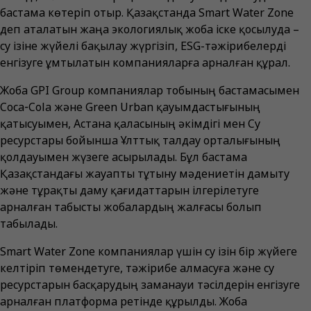
бастама көтеріп отыр. Қазақстанда Smart Water Zone
деп аталатын жаңа экологиялық жоба іске қосылуда –
су ізіне жүйелі бақылау жүргізіп, ESG-тәжірибелерді
енгізуге ұмтылатын компанияларға арналған құрал.
Жоба GPI Group компаниялар тобының бастамасымен
Coca‑Cola және Green Urban қауымдастығының
қатысуымен, Астана қаласының әкімдігі мен Су
ресурстары бойынша Ұлттық талдау орталығының
қолдауымен жүзеге асырылады. Бұл бастама
Қазақстандағы жауапты тұтыну мәдениетін дамыту
және тұрақты даму қағидаттарын ілгерілетуге
арналған табысты жобалардың жалғасы болып
табылады.
Smart Water Zone компаниялар үшін су ізін бір жүйеге
келтіріп төмендетуге, тәжірибе алмасуға және су
ресурстарын басқарудың заманауи тәсілдерін енгізуге
арналған платформа ретінде құрылды. Жоба