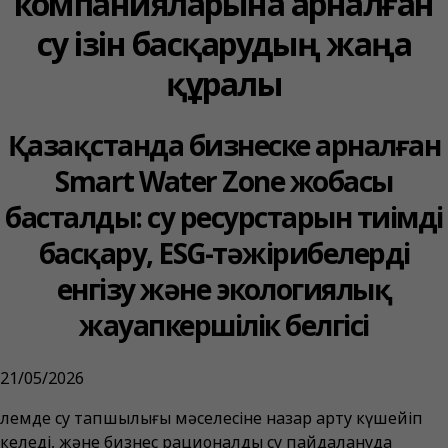
компанияларына арналған
су ізін басқарудың жаңа
құралы
Қазақстанда бизнеске арналған
Smart Water Zone жобасы
басталды: су ресурстарын тиімді
басқару, ESG-тәжірибелерді
енгізу және экологиялық
жауапкершілік белгісі
21/05/2026
Әлемде су тапшы­лығы мәселесіне назар арту күшейіп
келеді, және бизнес рационалды су пайдалануда