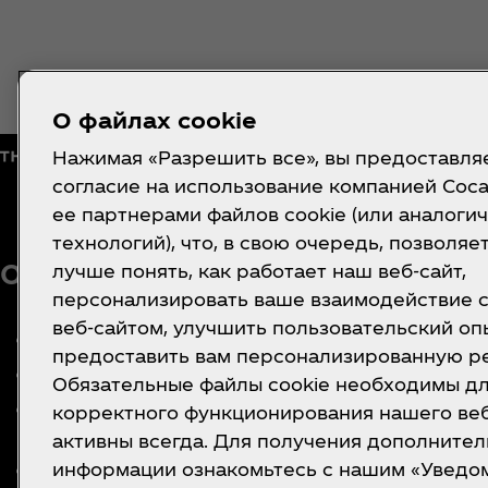
О файлах cookie
Нажимая «Разрешить все», вы предоставля
согласие на использование компанией Coca
ее партнерами файлов cookie (или аналоги
технологий), что, в свою очередь, позволяе
О нас
Нужна помо
лучше понять, как работает наш веб-сайт,
персонализировать ваше взаимодействие 
веб-сайтом, улучшить пользовательский оп
О КОМПАНИИ
Уведомление 
предоставить вам персонализированную р
конфиденциал
КОНТАКТЫ
Обязательные файлы cookie необходимы д
потребителей
ЧАСТО ЗАДАВАЕМЫЕ
корректного функционирования нашего веб
Условия польз
ВОПРОСЫ
активны всегда. Для получения дополните
Настройки фа
История
информации ознакомьтесь с нашим «Увед
cookie