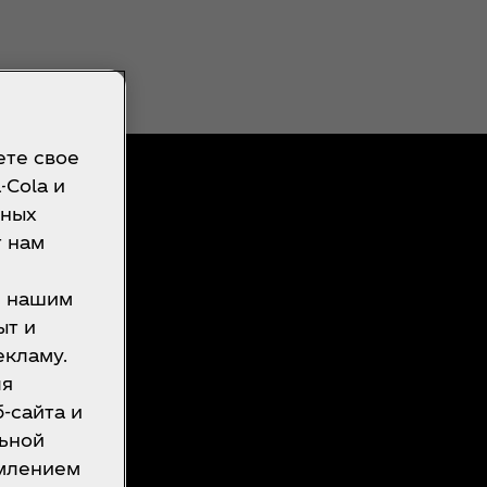
ете свое
-Cola и
чных
т нам
щь?
с нашим
ыт и
о
екламу.
ьности для
ля
-сайта и
ования
льной
йлов
омлением