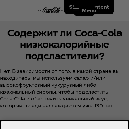
Skip to content
Menu
Содержит ли Coca‑Cola
низкокалорийные
подсластители?
Нет. В зависимости от того, в какой стране вы
находитесь, мы используем сахар и/или
высокофруктозный кукурузный либо
крахмальный сиропы, чтобы подсластить
Coca‑Cola и обеспечить уникальный вкус,
которым люaди наслаждаются уже 130 лет.