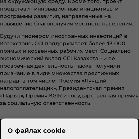
на окружающую среду. Кроме того, проект
представит инновационные инициативы и
программы развития, направленные на
повышение благополучия местного населения.
Будучи пионером иностранных инвестиций в
Казахстане, CCI поддерживает более 13 000
прямых и косвенных рабочих мест. Социально-
экономический вклад CCI Казахстан и ее
прозрачная деятельность также получили
признание в виде множества престижных
наград, в том числе: Премия «Лучший
налогоплательщик», Президентская премия
«Парыз», Премия KGIR и Государственная премия
за социальную ответственность.
О файлах cookie