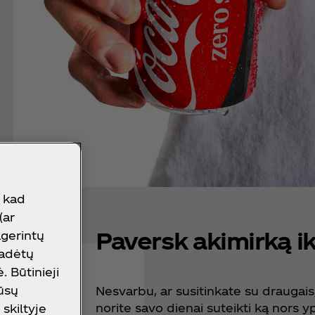
, kad
(ar
Paversk akimirką i
agerintų
padėtų
 Būtinieji
mūsų
Nesvarbu, ar susitinkate su draugais
norite savo dienai suteikti ką nors 
skiltyje