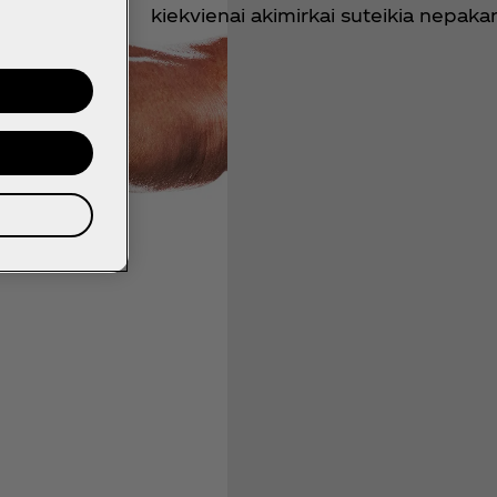
kiekvienai akimirkai suteikia nepaka