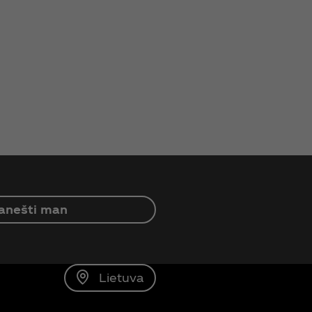
anešti man
Lietuva