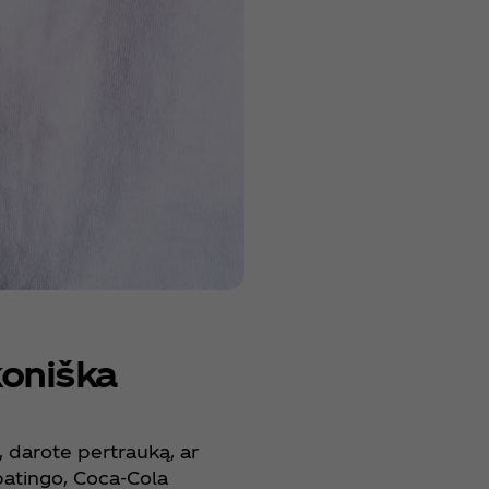
koniška
, darote pertrauką, ar
ypatingo, Coca‑Cola