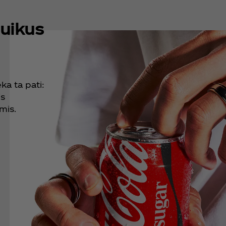
puikus
ka ta pati:
is
mis.