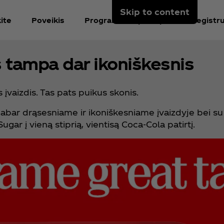
Skip to content
ite
Poveikis
Programėlės puslapis
Registru
s tampa dar ikoniškesnis
 įvaizdis. Tas pats puikus skonis.
abar drąsesniame ir ikoniškesniame įvaizdyje bei su
ugar į vieną stiprią, vientisą Coca‑Cola patirtį.