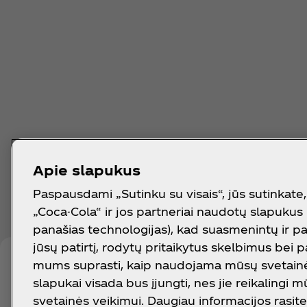
Apie slapukus
Paspausdami „Sutinku su visais“, jūs sutinkate
„Coca-Cola“ ir jos partneriai naudotų slapukus 
panašias technologijas), kad suasmenintų ir p
jūsų patirtį, rodytų pritaikytus skelbimus bei 
mums suprasti, kaip naudojama mūsų svetainė.
slapukai visada bus įjungti, nes jie reikalingi 
svetainės veikimui. Daugiau informacijos rasite 