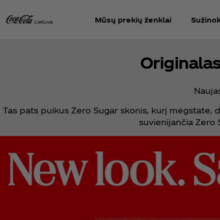
Mūsų prekių ženklai
Sužinok
Originala
Naujas
Tas pats puikus Zero Sugar skonis, kurį mėgstate, d
suvienijančia Zero S