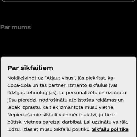
Par mums
Par sīkfailiem
Vajadzīga palīdzība?
Noklikšķinot uz “Atļaut visus”, jūs piekrītat, ka
Coca‑Cola un tās partneri izmanto sīkfailus (vai
līdzīgas tehnoloģijas), lai personalizētu un uzlabotu
jūsu pieredzi, nodrošinātu atbilstošas reklāmas un
labāk izprastu, kā tiek izmantota mūsu vietne.
Juridiskā informācija
Nepieciešamie sīkfaili vienmēr ir aktīvi, jo tie ir
būtiski vietnes pareizai darbībai. Lai uzzinātu vairāk,
lūdzu, izlasiet mūsu Sīkfailu politiku.
Sīkfailu politika