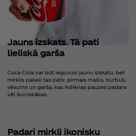
Jauns izskats. Tā pati
lieliskā garša
Coca‑Cola var būt ieguvusi jaunu izskatu, bet
mirklis paliek tas pats: pirmais malks, burbuļi,
vēsums un garša, kas ikdienas pauzes padara
vēl ikoniskākas.
Padari mirkli ikonisku