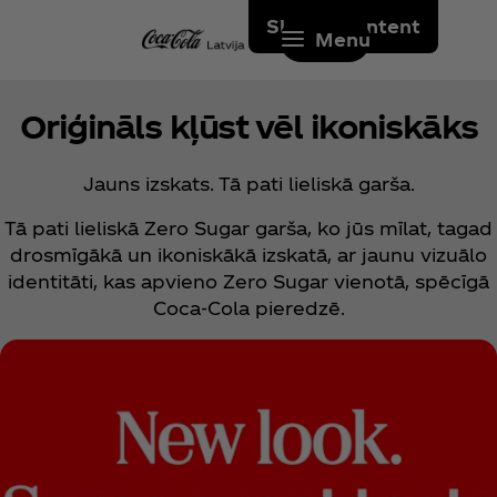
Skip to content
Menu
Oriģināls kļūst vēl ikoniskāks
Jauns izskats. Tā pati lieliskā garša.
Tā pati lieliskā Zero Sugar garša, ko jūs mīlat, tagad
drosmīgākā un ikoniskākā izskatā, ar jaunu vizuālo
identitāti, kas apvieno Zero Sugar vienotā, spēcīgā
Coca‑Cola pieredzē.