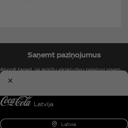
Saņemt paziņojumus
Abonē tagad, lai iegūtu ekskluzīvu piekļuvi visam,
kas saistīts ar Coca‑Cola!
Paziņot man
Latvia