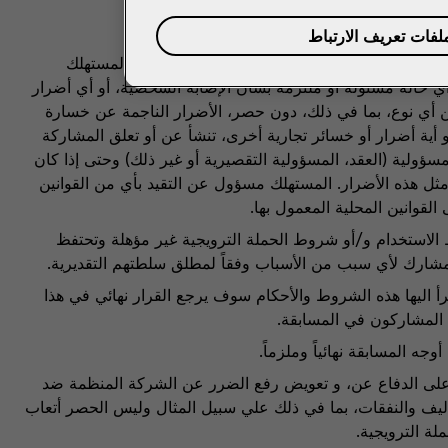
ملفات تعريف الارتباط
مشاركة في الحملة الترويجية سيكون على مسؤولية المستهلك
ي حالة مسئولة أو ملتزمة بشأن الإصابة الشخصية، أو أي أضرار
 أي نوع، بما في ذلك، دون حصر، الأضرار الناجمة عن خسارة
أو أية أضرار أو خسائر تجارية أخرى، تنشأ عن أو تعلق المشاركة
ؤولية (العقد، المسؤولية التقصيرية أو غير ذلك) وحتى إذا كان
ثل هذه الأضرار. المستهلك مسؤول عن التقيد بأي من القوانين
لقوانين المحلية المعمول بها.
 الاستخدام و/أو شروط الحملة الترويجية غير مؤهلة وتحتفظ
مشارك لأي سبب من الأسباب وفقاً لمطلق سلطتهم التقديرية.
رأ اليها هذه الشروط والأحكام سوف يرجع القرار نهائي في هذا
 المشاركون في المسابقة.
جه المسابقة نهائياً وملزماً.
 على الدفاع عن، و تعويض رفع الضرر عن الشركة المنظمة ضد
اليف والنفقات، بما في ذلك علي سبيل المثال وليس الحصر أتعاب
ملة الترويجية.