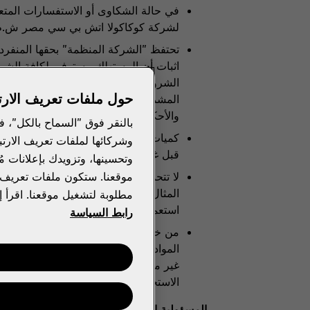
في حالة الشكاوى أو الاستفسارات المتعل
لشركة كوكاكولا اتش بي سي مصر ش.م.م، م
تحتفظ "الشركة المنظمة" بحقها المنفرد
اثبات أن المستهلك مستوفي لكافة الشر
الشروط علي سبيل المثال وليس الحصر :
حول ملفات تعريف الارت
المشمولة بالعرض، كما يحق للشركة الم
والأحكام.
كميات الهدايا من تيشيرت مسابقة كوكاكولا 
وشركائها لملفات تعريف الارتب
قبل غيرهم من المستهلكين الاخرين.
وتحسينها، وتزويدك بإعلانات 
موقعنا. ستكون ملفات تعريف ال
لا تتحمل الشركة المنظمة مسئولية وقوع
المثال لا الحصر ــ الخَسارة غير المباشر
مطلوبة لتشغيل موقعنا. اقرأ إ
استعمال الهدايا الخاصة بهذة الحملة التروي
رابط السياسة
من خلال مشاركه المستهلكين في الحملة 
المواد المتعلقة بالحملة الترويجية، وكذ
غير محدودة من الزمن وفي جميع أنحاء ال
الاستخدام.
المسؤولية القانونية