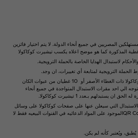
تهلكين المصريين في جميع أنحاء الدولة. لا يتم اختيار فائزين
غطية المذكورة كما هو موضح اعلاه يكسب تيشيرت كوكاكولا
أحكام لاستبدال الهدايا الخاصة بالحملة الترويجية.
لحملة الترويجية لمتابعة أي تغييرات، ان وجد.
يقوم المستهلك بتجميع عدد10 غطيان كوكاكولا ذات الغطاء الأصفر أو 10 غطيان من عبوات الكان
يتوجه الي احد مقرات الاستبدال المتواجدة في جميع أنحاء
ن يستبدلهم بـعدد 1 تيشيرت كوكاكولا.
الاستبدال التي سيعلن عنها على صفحات كوكاكولا على وسائل
التواصل الاجتماعي أو على لينك ال QR Codeالموجود على المواد الدعائيه في القنوات البيعيه فقط لا
يُطبق، ويُعتبر كأنه لم يكن.