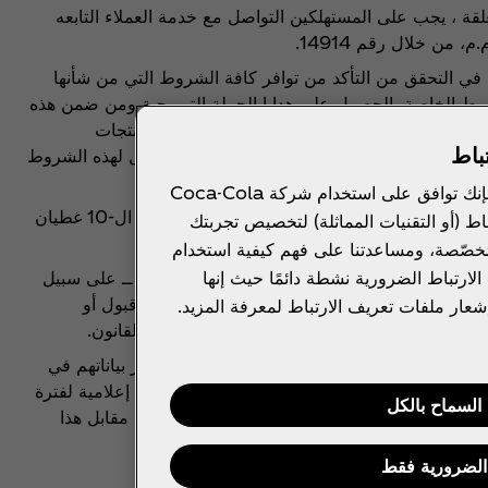
قة ، يجب على المستهلكين التواصل مع خدمة العملاء التابعه
ن خلال رقم 14914.
 في التحقق من التأكد من توافر كافة الشروط التي من شأنها
وط الخاصة بالحصول علي هدايا الحملة الترويجية ومن ضمن هذه
 (أن يكون المستهلك قد قام بشراء منتج من المنتجات
باط
نظمة عدم منح الهدية للمستهلك في حالة لم يمتثل لهذه الشروط
بالنقر فوق "السماح بالكل"، فإنك توافق على استخدام شركة Coca-Cola
مستمرة حتي نفاذ الكمية والاسبقية لمن يجمع ال-10 غطيان
اط (أو التقنيات المماثلة) لتخصيص تجربتك
مُخصّصة، ومساعدتنا على فهم كيفية استخدام
ارتباط الضرورية نشطة دائمًا حيث إنها
 أية خسارة أو ضرر من أي نوع كان، بما في ذلك ــ على سبيل
ة أو اللاحقة، أو الإصابة الشخصية التي تحدث أثناء قبول أو
شعار ملفات تعريف الارتباط لمعرفة المزيد.
جية، باستثناء أية مسئولية يتعذر استبعادها وفقًا القانون.
الترويجية، يكون المستهلكين قد وافقوا على نشر بياناتهم في
لك على استخدام الشركة المنظمة لها في أية وسيلة إعلامية لفترة
السماح بالكل
عالم.. ولن تقوم الشركة المنظمة بدفع أية رسوم مقابل هذا
الضرورية فقط