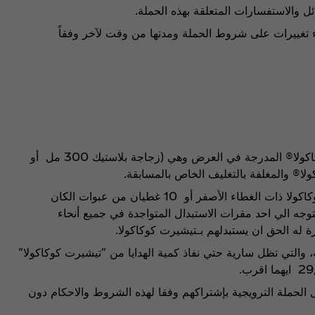
 والاستفسارات المتعلقة بهذه الحملة.
 تغييرات على شروط الحملة ومدتها من وقت لآخر وفقاً
يجب على العميل شراء أحد منتجات كوكاكولا® المدرجة في العرض وهي (زجاجة بلاستيك 300 مل أو
يقوم المستهلك بتجميع عدد10 غطيان كوكاكولا ذات الغطاء الأصفر أو 10 غطيان من عبوات الكان
يتوجه الي احد مقرات الاستبدال المتواجدة في جميع أنحاء
ة له الحق ان يستبدلهم بـتيشيرت كوكاكولا.
 والتي تظل سارية حتي نفاذ كمية الهدايا من "تيشيرت كوكاكولا"
الحملة الترويجية بإشتراكهم وفقا لهذه الشروط والاحكام دون