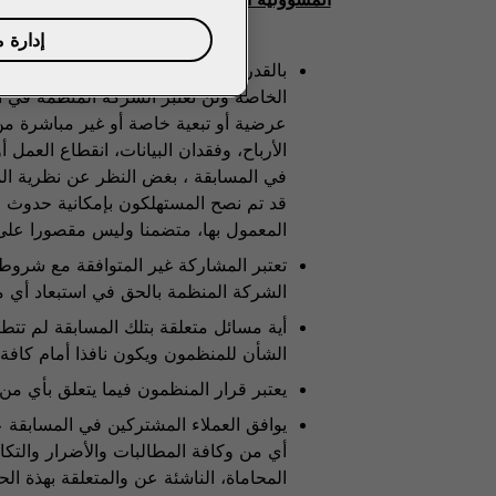
إدارة 
بالقدر الذي لا يحظره القانون، فإن ال
الخاصة ولن تعتبر الشركة المنظمة في أ
عرضية أو تبعية خاصة أو غير مباشرة من
الأرباح، وفقدان البيانات، انقطاع العمل 
في المسابقة ، بغض النظر عن نظرية المس
قد تم نصح المستهلكون بإمكانية حدوث م
المعمول بها، متضمنا وليس مقصورا على ا
تعتبر المشاركة غير المتوافقة مع شروط
الشركة المنظمة بالحق في استبعاد أي 
أية مسائل متعلقة بتلك المسابقة لم تتط
الشأن للمنظمون ويكون نافذا أمام كافة
يعتبر قرار المنظمون فيما يتعلق بأي من أو
يوافق العملاء المشتركين في المسابقة
أي من وكافة المطالبات والأضرار والتك
المحاماة، الناشئة عن والمتعلقة بهذة الح