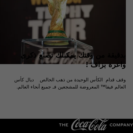
بدقيقة من وقتك يمكنلك تصنع ذكرى
واعرة بزاف !
وقف قدام الكأس الوحيدة من ذهب الخالص ديال كأس
العالم فيفا™ المعروضة للمشجعين فـ جميع أنحاء العالم.