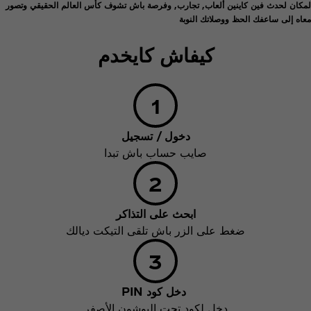
لمكان لحدث فين كاينين ألعاب, تجارب, وفرصة باش تشوف كأس العالم الحقيقي وتصور
معاه إلى ساعفك الحظ ووصلاتك النوبة
كيفاش كايخدم
دخول / تسجيل
صايب حساب باش تبدا
ابحث على التذاكر
ضغط على الزر باش تلقى التيكت ديالك
دخل كود PIN
دخل لكود تحت البوشون الأصفر