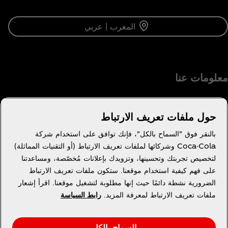
المغرب | عربي
معلومات عنا
حول ملفات تعريف الارتباط
بالنقر فوق "السماح بالكل"، فإنك توافق على استخدام شركة
تحتاج مساعدة؟
Coca-Cola وشركائها لملفات تعريف الارتباط (أو التقنيات المماثلة)
لتخصيص تجربتك وتحسينها، وتزويدك بإعلانات مُخصّصة، ومساعدتنا
على فهم كيفية استخدام موقعنا. ستكون ملفات تعريف الارتباط
الضرورية نشطة دائمًا حيث إنها مطلوبة لتشغيل موقعنا. اقرأ إشعار
ملفات تعريف الارتباط لمعرفة المزيد.
رابط السياسة
قانوني
السماح بالكل