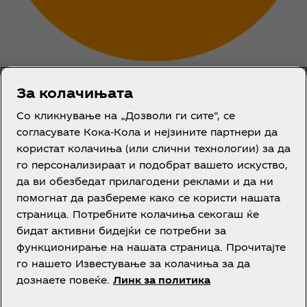
За колачињата
Name of partner
Со кликнување на „Дозволи ги сите“, се
согласувате Кока-Кола и нејзините партнери да
користат колачиња (или слични технологии) за да
Link to site
го персонализираат и подобрат вашето искуство,
да ви обезбедат прилагодени реклами и да ни
помогнат да разбереме како се користи нашата
страница. Потребните колачиња секогаш ќе
бидат активни бидејќи се потребни за
функционирање на нашата страница. Прочитајте
го нашето Известување за колачиња за да
дознаете повеќе.
Линк за политика
Известување за приватност