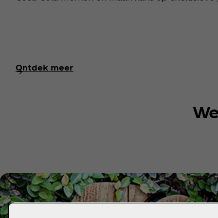
Ontdek meer
We