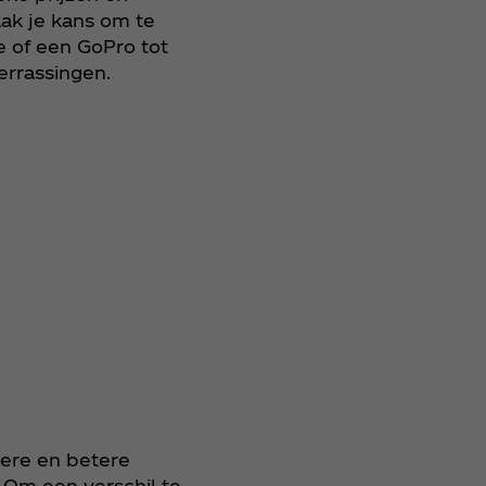
ak je kans om te
e of een GoPro tot
errassingen.
ere en betere
 Om een verschil te