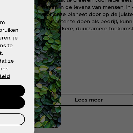
maken in de levens van mensen, i
voor onze planeet door op de juist
Door beter te doen als bedrijf, kun
om
een sterkere, duurzamere toekomst 
ebruiken
ren, je
ns te
t.
dat ze
 ons
leid
Lees meer