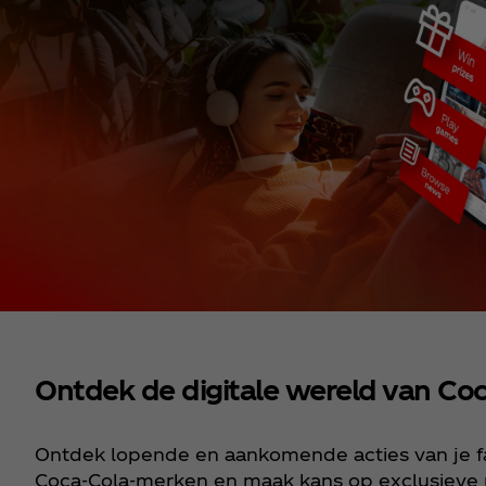
Ontdek de digitale wereld van Co
Ontdek lopende en aankomende acties van je f
Coca‑Cola‑merken en maak kans op exclusieve p