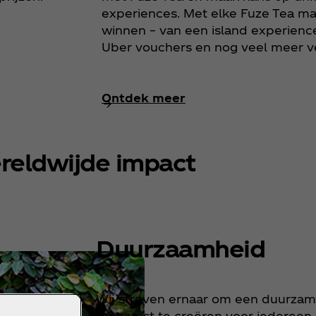
experiences. Met elke Fuze Tea ma
winnen – van een island experienc
Uber vouchers en nog veel meer v
Ontdek meer
reldwijde impact
Duurzaamheid
Wij streven ernaar om een duurzam
toekomst te creëren voor iedereen.