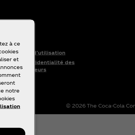
ilisation
tez à ce
 cookies
Conditions d’utilisation
liser et
Avis de confidentialité des
 annonces
consommateurs
 comment
seront
ue notre
ookies
© 2026 The Coca‑Cola Comp
lisation