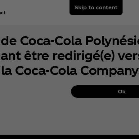
Skip to content
act
e de Coca‑Cola Polynési
nt être redirigé(e) vers
 la Coca‑Cola Company
Ok