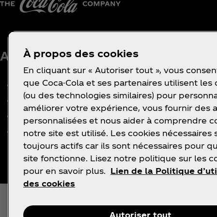
À propos des cookies
A propos de nous
Besoin d’aide?
Ut
En cliquant sur « Autoriser tout », vous consen
que Coca-Cola et ses partenaires utilisent les
Notre entreprise
FAQ
(ou des technologies similaires) pour personna
Pôle Média
Sommaire
améliorer votre expérience, vous fournir des
Histoire
Contactez nous
personnalisées et nous aider à comprendre
Carrières
notre site est utilisé. Les cookies nécessaires 
toujours actifs car ils sont nécessaires pour q
site fonctionne. Lisez notre politique sur les c
pour en savoir plus.
Lien de la Politique d’uti
des cookies
Autoriser tout