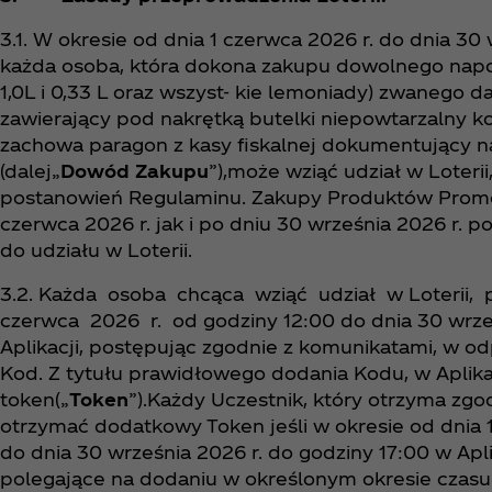
3.1. W okresie od dnia 1 czerwca 2026 r. do dnia 30
każda osoba, która dokona zakupu dowolnego napo
1,0L i 0,33 L oraz wszyst- kie lemoniady) zwanego da
zawierający pod nakrętką butelki niepowtarzalny k
zachowa paragon z kasy fiskalnej dokumentujący 
(dalej„
Dowód Zakupu
”),może wziąć udział w Loteri
postanowień Regulaminu. Zakupy Produktów Prom
czerwca 2026 r. jak i po dniu 30 września 2026 r. po
do udziału w Loterii.
3.2. Każda osoba chcąca wziąć udział w Loterii,
czerwca 2026 r. od godziny 12:00 do dnia 30 wrześ
Aplikacji, postępując zgodnie z komunikatami, w o
Kod. Z tytułu prawidłowego dodania Kodu, w Aplika
token(„
Token
”).Każdy Uczestnik, który otrzyma zg
otrzymać dodatkowy Token jeśli w okresie od dnia 
do dnia 30 września 2026 r. do godziny 17:00 w Ap
polegające na dodaniu w określonym okresie czasu (