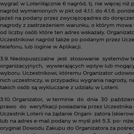
wygrać w Loteriiłącznie 6 nagród, tj. nie więcej niż
nagród wymienionych w pkt od 4.1.1. do 4.1.6. poniż
jeżeli na podany przez zwycięzcęadres do doręczeń
nagrody z zastrzeżeniem warunku, o którym mowa w 
od liczby osób które ten adres wskazały. Organizat
Uczestnikowi nagród także po podanym przez Uczes
telefonu, lub loginie w Aplikacji.
3.9. Niedopuszczalne jest stosowanie systemów 
organizacyjnych, wywierających wpływ lub mogąc
wyboru. Uczestnikowi, któremu Organizator udowodn
nich uczestniczy, w przypadku wygrania nagrody, na
takich osób są wykluczane z udziału w Loterii.
3.10. Organizator, w terminie do dnia 30 paździe
prawo do weryfikacji posiadania przez Uczestnik
Uczestnik Loterii na żądanie Organi- zatora (skiero
lub na adres e-mail podany w myśl pkt 5.3. po- niże
oryginał Dowodu Zakupu do Organizatora za pośredn