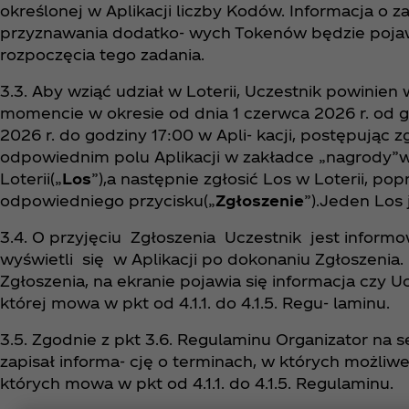
określonej w Aplikacji liczby Kodów. Informacja o
przyznawania dodatko- wych Tokenów będzie pojawia
rozpoczęcia tego zadania.
3.3. Aby wziąć udział w Loterii, Uczestnik powinie
momencie w okresie od dnia 1 czerwca 2026 r. od g
2026 r. do godziny 17:00 w Apli- kacji, postępując 
odpowiednim polu Aplikacji w zakładce „nagrody”w
Loterii(„
Los
”),a następnie zgłosić Los w Loterii, popr
odpowiedniego przycisku(„
Zgłoszenie
”).Jeden Los 
3.4. O przyjęciu Zgłoszenia Uczestnik jest infor
wyświetli się w Aplikacji po dokonaniu Zgłoszeni
Zgłoszenia, na ekranie pojawia się informacja czy 
której mowa w pkt od 4.1.1. do 4.1.5. Regu- laminu.
3.5. Zgodnie z pkt 3.6. Regulaminu Organizator na 
zapisał informa- cję o terminach, w których możliw
których mowa w pkt od 4.1.1. do 4.1.5. Regulaminu.