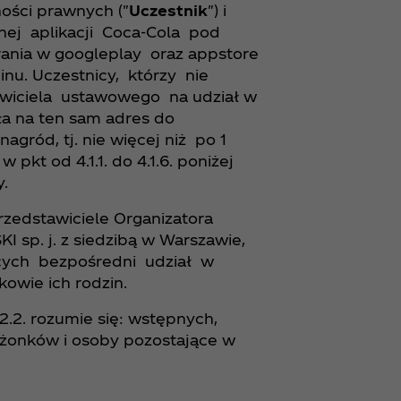
ości prawnych ("
Uczestnik
") i
lnej aplikacji Coca‑Cola pod
rania w googleplay oraz appstore
nu. Uczestnicy, którzy nie
wiciela ustawowego na udział w
yła na ten sam adres do
gród, tj. nie więcej niż po 1
kt od 4.1.1. do 4.1.6. poniżej
y.
przedstawiciele Organizatora
p. j. z siedzibą w Warszawie,
ących bezpośredni udział w
owie ich rodzin.
2.2. rozumie się: wstępnych,
łżonków i osoby pozostające w