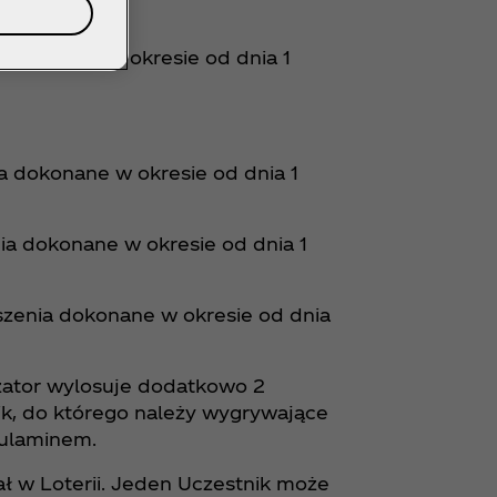
a dokonane w okresie od dnia 1
nia dokonane w okresie od dnia 1
nia dokonane w okresie od dnia 1
oszenia dokonane w okresie od dnia
zator wylosuje dodatkowo 2
k, do którego należy wygrywające
gulaminem.
ał w Loterii. Jeden Uczestnik może