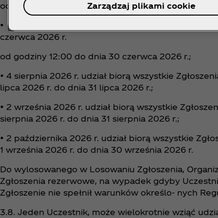
odbywa się w dniu:
Zarządzaj plikami cookie
• 3 lipca 2026 r. udział biorą wszystkie Zgłoszeni
czerwca 2026 r.
od godziny 12:00 do dnia 30 czerwca 2026 r.;
• 4 sierpnia 2026 r. udział biorą wszystkie Zgłosze
lipca 2026 r. do dnia 31 lipca 2026 r.;
• 2 września 2026 r. udział biorą wszystkie Zgłosze
sierpnia 2026 r. do dnia 31 sierpnia 2026 r.;
• 2 października 2026 r. udział biorą wszystkie Zgł
1 września 2026 r. do dnia 30 września 2026 r.
Do wylosowanego w Losowaniu Zgłoszenia, Organi
Zgłoszenia rezerwowe, na wypadek gdyby Uczestni
Zgłoszenie nie spełnił warunków określo- nych Re
3.8. Jeden Uczestnik, może wielokrotnie wziąć udzi