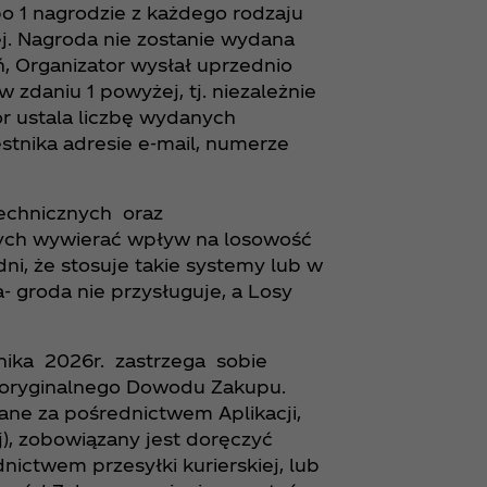
 po 1 nagrodzie z każdego rodzaju
ej. Nagroda nie zostanie wydana
, Organizator wysłał uprzednio
zdaniu 1 powyżej, tj. niezależnie
or ustala liczbę wydanych
tnika adresie e-mail, numerze
technicznych oraz
ych wywierać wpływ na losowość
i, że stosuje takie systemy lub w
- groda nie przysługuje, a Losy
rnika 2026r. zastrzega sobie
a oryginalnego Dowodu Zakupu.
wane za pośrednictwem Aplikacji,
j), zobowiązany jest doręczyć
ictwem przesyłki kurierskiej, lub