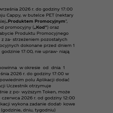
 września 2026 r. do godziny 17:00
ju Cappy, w butelce PET (nektary
lej„
Produktem Promocyjnym
",
od promocyjny (
„Kod”
) oraz
nabycie Produktu Promocyjnego
i, z za- strzeżeniem pozostałych
ocyjnych dokonane przed dniem 1
 godzinie 17:00, nie upraw- niają
 powinna w okresie od dnia 1
nia 2026 r. do godziny 17:00 w
dpowiednim polu Aplikacji dodać
cji Uczestnik otrzymuje
odnie z po- wyższym Token, może
1 czerwca 2026 r. od godziny 12:00
likacji wykona zadanie dodat- kowe
godzinie, dniu, tygodniu)