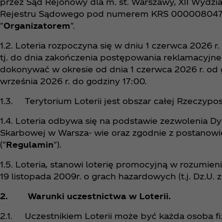
przez Sąd Rejonowy dla m. st. Warszawy, XII Wydz
Rejestru Sądowego pod numerem KRS 0000080471, 
"
Organizatorem
".
1.2. Loteria rozpoczyna się w dniu 1 czerwca 2026 r. 
tj. do dnia zakończenia postępowania reklamacyjne
dokonywać w okresie od dnia 1 czerwca 2026 r. od 
września 2026 r. do godziny 17:00.
1.3. Terytorium Loterii jest obszar całej Rzeczyposp
1.4. Loteria odbywa się na podstawie zezwolenia Dy
Skarbowej w Warsza- wie oraz zgodnie z postanowi
("
Regulamin
").
1.5. Loteria, stanowi loterię promocyjną w rozumieniu
19 listopada 2009r. o grach hazardowych (t.j. Dz.U. z
2. Warunki uczestnictwa w Loterii.
2.1. Uczestnikiem Loterii może być każda osoba fizy