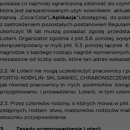
posiada co najmniej ograniczoną zdolność do czynn
która jest zarejestrowanym użyt- kownikiem aktua
nazwą „Coca‑Cola”(„
Aplikacja
”),dostępnej do pob
z zastrzeżeniem pozostałych postanowień Regulami
ukończyli 18 lat muszą posiadać zgodę przedsta
Loterii. Organizator zgodnie z pkt 3.8. poniżej, wys
doręczeńpodany w myśl pkt 5.3. poniżej łącznie 6 na
nagrodzie z każdego rodzaju nagród wymienionych w p
niezależnie od liczby osób, które ten adres wskazał
2.2. W Loterii nie mogą uczestniczyć pracownicy i 
FORTIS–KOBYLIŃ- SKI, DAWIEC, CHRABONSZCZEWSKI s
jak również pracownicy in- nych podmiotów bior
przygotowaniu i prowadzeniu Loterii, w tym członk
2.3. Przez członków rodziny, o których mowa w pkt 
zstępnych, rodzeń- stwo, małżonków, rodziców ma
stosunku przysposobienia.
3. Zasady przeprowadzenia Loterii.