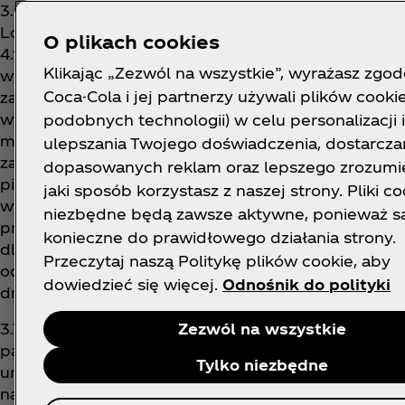
3.6. Organizator zapisał informacje dotyczące dni, 
Loteria, a także infor- macje dotyczące nagród, 
O plikach cookies
4.1.5. Regulaminu i godzin, po których określona
Klikając „Zezwól na wszystkie”, wyrażasz zgod
wyniku dokonania Zgłoszenia. Pierwszy Uczestnik, 
Coca-Cola i jej partnerzy używali plików cookie
zapisanej uprzednio godzinie zostanie poinformow
wypadku znaczenia czas jaki upłynął pomiędzy zap
podobnych technologii) w celu personalizacji i
momentem, w którym Uczestnik dokona Zgłoszenia
ulepszania Twojego doświadczenia, dostarcza
zaprogra- mowanymi godzinami, żaden Uczestnik n
dopasowanych reklam oraz lepszego zrozumie
pierwszych Uczestników, którzy dokonają Zgłoszen
jaki sposób korzystasz z naszej strony. Pliki co
wygranej. Organizator w swojej siedzi- bie, w dniu 1
niezbędne będą zawsze aktywne, ponieważ s
programu losującego umożliwiającego losowy wybór,
konieczne do prawidłowego działania strony.
dla nagrody. W losowaniu wylosowany jest dzień z o
Przeczytaj naszą Politykę plików cookie, aby
od godziny 12:00 do dnia 30 września 2026 r. do g
dowiedzieć się więcej.
Odnośnik do polityki
dniu, w którym Uczestnicy będą wygrywać nagrody
3.7. Ponadto, w dniach 3 lipca 2026 r., 4 sierpnia 202
Zezwól na wszystkie
października 2026 r., Organizator w swojej siedzibi
Tylko niezbędne
umożliwiającego losowy wy- bór zwycięzców, prze
nagród, o których mowa w pkt 4.1.6. po- niżej(„
Loso