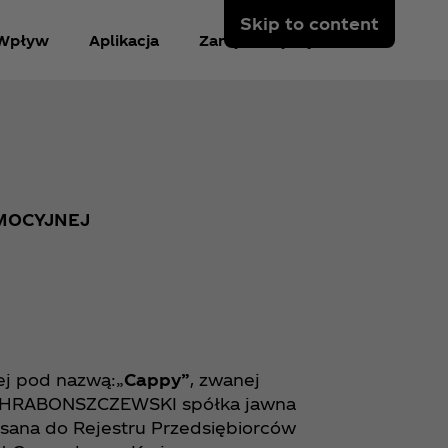
Skip to content
Wpływ
Aplikacja
Zarejestruj się
MOCYJNEJ
nej pod nazwą:„
Cappy”
, zwanej
 CHRABONSZCZEWSKI spółka jawna
pisana do Rejestru Przedsiębiorców