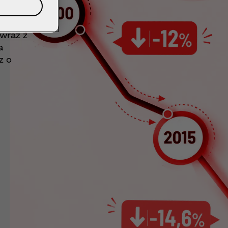
ów
wraz z
a
z o