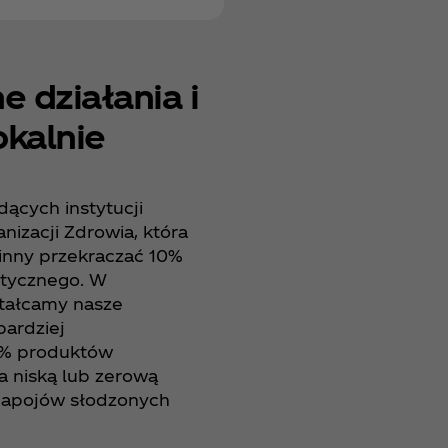
 działania i
kalnie
dących instytucji
izacji Zdrowia, która
inny przekraczać 10%
tycznego. W
ztałcamy nasze
bardziej
5% produktów
 niską lub zerową
 napojów słodzonych