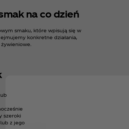
smak na co dzień
owym smaku, które wpisują się w
ejmujemy konkretne działania,
 żywieniowe.
k
lub
nocześnie
y szeroki
lub z jego