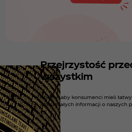
Przejrzystość prze
wszystkim
Dbamy, aby konsumenci mieli łatwy 
zrozumiałych informacji o naszych 