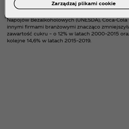
Zarządzaj plikami cookie
Jako członek Europejskiego Związku Producent
Napojów Bezalkoholowych (UNESDA), Coca‑Cola 
innymi firmami branżowymi znacząco zmniejszył
zawartość cukru – o 12% w latach 2000–2015 ora
kolejne 14,6% w latach 2015–2019.