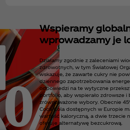
Wspieramy globalne
wprowadzamy je lo
Działamy zgodnie z zaleceniami wio
zdrowotnych, w tym Światowej Organ
wskazuje, że zawarte cukry nie pow
dziennego zapotrzebowania energe
odpowiedzi na te wytyczne przeks
portfolio, aby wspierało zdrowsze i 
zrównoważone wybory. Obecnie 4
Coca‑Cola dostępnych w Europie ma
wartość kaloryczną, a dwie trzecie
oferuje alternatywę bezcukrową.