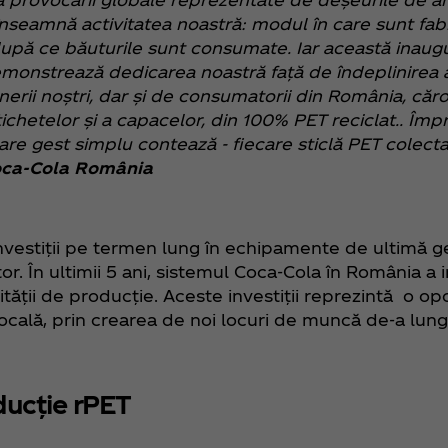
nseamnă activitatea noastră: modul în care sunt fabr
upă ce băuturile sunt consumate. Iar această inaugur
r demonstrează dedicarea noastră față de îndeplinirea
nerii noștri, dar și de consumatorii din România, căr
ichetelor și a capacelor, din 100% PET reciclat.. Îm
are gest simplu contează - fiecare sticlă PET colect
oca‑Cola România
 investiții pe termen lung în echipamente de ultimă g
or. În ultimii 5 ani, sistemul Coca‑Cola în România a 
tății de producție. Aceste investiții reprezintă o op
ocală, prin crearea de noi locuri de muncă de-a lungul
roducție rPET