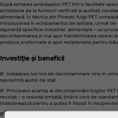
După sortarea ambalajelor PET într-o facilitate speci
achiziționa de la furnizori verificați și auditați con
alimentară. În fabrica din Ploiești, fulgii PET urmea
introducerea în echipamentul de sortare, urmat de d
siguranță specifice industriei alimentare – un proce
decontaminarea și mai apoi transformarea rezinei de 
produce preformele și apoi recipientele pentru băutu
Investiție și beneficii
Ø Instalarea noii linii de decontaminare vine în urma
reprezintă ajutor de stat.
Ø Principalul avantaj al decontaminării fulgilor PET 
reciclat – o resursă limitată, ținând cont de standa
îndeplinească pentru a putea fi folosit în recipiente
Ø Noua linie va facilita finalizarea tranziției către 