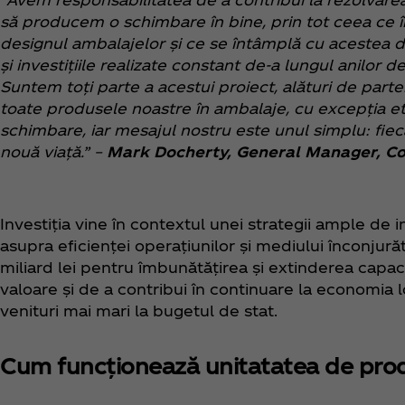
să producem o schimbare în bine, prin tot ceea ce î
designul ambalajelor și ce se întâmplă cu acestea d
și investițiile realizate constant de-a lungul anilo
Suntem toți parte a acestui proiect, alături de parte
toate produsele noastre în ambalaje, cu excepția et
schimbare, iar mesajul nostru este unul simplu: fiec
nouă viață.” –
Mark Docherty, General Manager, C
Investiția vine în contextul unei strategii ample de
asupra eficienței operațiunilor și mediului înconjurăt
miliard lei pentru îmbunătățirea și extinderea capaci
valoare și de a contribui în continuare la economia l
venituri mai mari la bugetul de stat.
Cum funcționează unitatatea de p