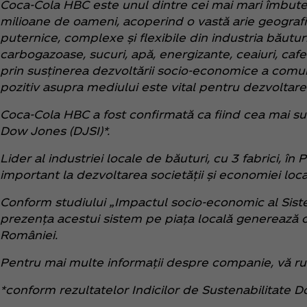
Coca‑Cola HBC este unul dintre cei mai mari îmbutel
milioane de oameni, acoperind o vastă arie geografică
puternice, complexe și flexibile din industria băutur
carbogazoase, sucuri, apă, energizante, ceaiuri, caf
prin susținerea dezvoltării socio-economice a comu
pozitiv asupra mediului este vital pentru dezvoltarea 
Coca‑Cola HBC a fost confirmată ca fiind cea mai su
Dow Jones (DJSI)*.
Lider al industriei locale de băuturi, cu 3 fabrici, î
important la dezvoltarea societății și economiei lo
Conform studiului „Impactul socio-economic al Siste
prezența acestui sistem pe piața locală generează o
României.
Pentru mai multe informații despre companie, vă r
*conform rezultatelor Indicilor de Sustenabilitate