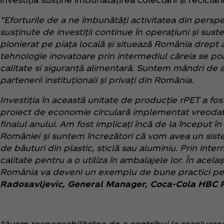
”Eforturile de a ne îmbunătăți activitatea din pers
susținute de investiții continue în operațiuni și suste
pionierat pe piața locală și situează România drept 
tehnologie inovatoare prin intermediul căreia se po
calitate si siguranță alimentară. Suntem mândri de ac
partenerii instituționali și privați din România.
Investiția în această unitate de producție rPET a fo
proiect de economie circulară implementat vreodată
finalul anului. Am fost implicați încă de la început 
României și suntem încrezători că vom avea un sist
de băuturi din plastic, sticlă sau aluminiu. Prin in
calitate pentru a o utiliza în ambalajele lor. În ace
România va deveni un exemplu de bune practici pen
Radosavljevic, General Manager, Coca‑Cola HBC
“Avem responsabilitatea de a contribui la rezolvar