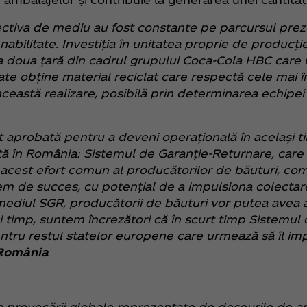
pectiva de mediu au fost constante pe parcursul prez
nabilitate. Investiția în unitatea proprie de producție
a doua țară din cadrul grupului Coca‑Cola HBC care u
ate obține material reciclat care respectă cele mai 
eastă realizare, posibilă prin determinarea echipei l
st aprobată pentru a deveni operațională în același 
 în România: Sistemul de Garanție-Returnare, care 
în acest efort comun al producătorilor de băuturi, com
em de succes, cu potențial de a impulsiona colectar
termediul SGR, producătorii de băuturi vor putea avea
lași timp, suntem încrezători că în scurt timp Sistemu
tru restul statelor europene care urmează să îl i
 România
ea provocării globale reprezentate de deșeurile de