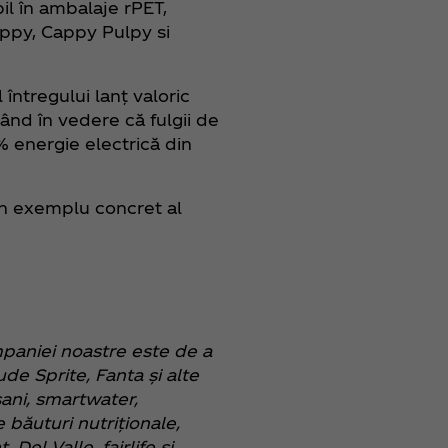
il în ambalaje rPET,
appy, Cappy Pulpy si
întregului lanț valoric
vând în vedere că fulgii de
 energie electrică din
un exemplu concret al
mpaniei noastre este de a
ude Sprite, Fanta și alte
sani, smartwater,
băuturi nutriționale,
Del Valle, fairlife și