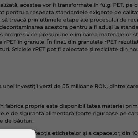
alizată, acestea vor fi transformate în fulgi PET, pe 
stant pentru a respecta standardele exigente de calita
ză să treacă prin ultimele etape ale procesului de rec
econtaminarea acestora pentru a fi aduși la standar
s progresiv ce presupune eliminarea materialelor str
rPET în granule. În final, din granulele rPET rezulta
ri. Sticlele rPET pot fi colectate și reciclate din n
 unei investiții verzi de 55 milioane RON, dintre car
în fabrica proprie este disponibilitatea materiei prim
rdele de siguranță alimentară foarte riguroase pe car
le de băuturi.
ambalaje, cu excepția etichetelor și a capacelor, din 