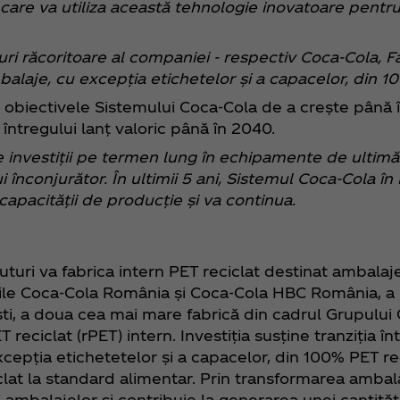
are va utiliza această tehnologie inovatoare pentru
uri răcoritoare al companiei - respectiv Coca‑Cola, 
alaje, cu excepția etichetelor și a capacelor, din 10
cu obiectivele Sistemului Coca‑Cola de a crește pân
l întregului lanț valoric până în 2040.
 de investiții pe termen lung în echipamente de ultim
i înconjurător. În ultimii 5 ani, Sistemul Coca‑Cola în
capacității de producție și va continua.
uri va fabrica intern PET reciclat destinat ambalaje
le Coca‑Cola România și Coca‑Cola HBC România, a i
ești, a doua cea mai mare fabrică din cadrul Grupulu
eciclat (rPET) intern. Investiția susține tranziția în
cepția etichetetelor și a capacelor, din 100% PET rec
iclat la standard alimentar. Prin transformarea ambala
rii ambalajelor și contribuie la generarea unei cantită