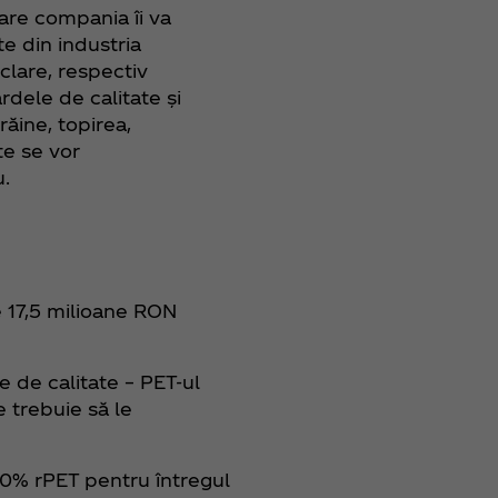
care compania îi va
te din industria
iclare, respectiv
dele de calitate și
ăine, topirea,
te se vor
ou.
e 17,5 milioane RON
e de calitate – PET-ul
e trebuie să le
100% rPET pentru întregul