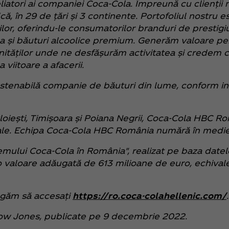
iatori ai companiei Coca‑Cola. Împreună cu clienții 
, în 29 de țări și 3 continente. Portofoliul nostru e
ilor, oferindu-le consumatorilor branduri de prestigiu
ea și băuturi alcoolice premium. Generăm valoare pent
nităților unde ne desfășurăm activitatea și credem 
viitoare a afacerii.
stenabilă companie de băuturi din lume, conform ind
n Ploiești, Timișoara și Poiana Negrii, Coca‑Cola HBC 
cale. Echipa Coca‑Cola HBC România numără în medie,
mului Coca‑Cola în România", realizat pe baza datelo
 valoare adăugată de 613 milioane de euro, echivale
ugăm să accesați
https://ro.coca-colahellenic.com/
.
 Dow Jones, publicate pe 9 decembrie 2022.