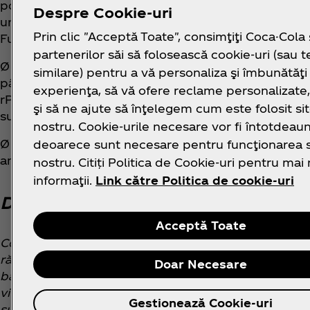
portofoliu de produse al companiei. Din 2019, doar 
Despre Cookie-uri
urmând ca, din această toamnă, și celelalte brandur
Prin clic "Acceptă Toate", consimţiţi Coca-Cola 
Fuzetea, să fie îmbuteliate în ambalaje din 100% PET
partenerilor săi să folosească cookie-uri (sau t
Ø Proiectul este dezvoltat în conformitate cu obiect
similare) pentru a vă personaliza şi îmbunătăţi
până în 2040. Tranziția întregului portofoliu la rPET
experienţa, să vă ofere reclame personalizat
rPET au o amprentă cu 80% mai mică decât rășina PET
şi să ne ajute să înţelegem cum este folosit sit
surse regenerabile.
nostru. Cookie-urile necesare vor fi întotdeaun
Ø Implicarea activă a companiei în susținerea Siste
deoarece sunt necesare pentru funcţionarea si
angajamentului de a îmbunătăți colectarea și recic
nostru. Citiți Politica de Cookie-uri pentru mai
informaţii.
Link către Politica de cookie-uri
Despre Compania Coca‑Cola
Acceptă Toate
Coca‑Cola este o companie pentru toți, care oferă pr
răcori lumea și a se implica într-o schimbare în bine.
Doar Necesare
băuturi răcoritoare. Din categoriile de apă, băuturi p
vitaminwater, Topo Chico, Powerade, Costa, Georgia,
Gestionează Cookie-uri
sucuri, lapte și băuturi pe bază de plante, oferim, pri