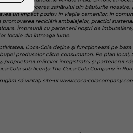
pând cu reducerea zahărului din băuturile noastre, 
vea un impact pozitiv în viețile oamenilor, în comuni
n promovarea reciclării ambalajelor, practici sustena
valoare. Împreună cu partenerii noștri de îmbutelie
or locale din întreaga lume.
 activitatea, Coca‑Cola deţine şi funcţionează pe baza
ribuţiei produselor către consumatori. Pe plan local,
 proprietarul mărcilor înregistrate) şi partenerul s
Coca‑Cola sub licenţa The Coca‑Cola Company în Rom
rugăm să vizitaţi site-ul www.coca-colacompany.com 