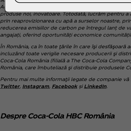
AdeZ. Ne adaptăm în mod constant portofoliul, înce
produse noi, inovatoare. Totodată, lucrăm pentru a a
prin reaprovizionarea cu apă a surselor noastre, pri
reducerea emisiilor de carbon pe întregul lanț de 
angajați, oferind oportunități economice comunitățil
În România, ca în toate ţările în care îşi desfăşoară
incluzând toate verigile necesare producerii şi dist
Coca‑Cola România (filială a The Coca‑Cola Company,
România, care îmbuteliază şi distribuie produsele 
Pentru mai multe informaţii legate de companie vă 
Twitter
,
Instagram
,
Facebook
și
LinkedIn
.
Despre Coca‑Cola HBC România