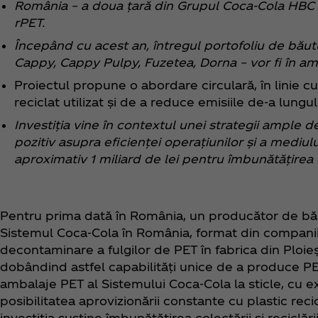
România – a doua țară din Grupul Coca‑Cola HBC c
rPET.
Începând cu acest an, întregul portofoliu de băut
Cappy, Cappy Pulpy, Fuzetea, Dorna – vor fi în amb
Proiectul propune o abordare circulară, în linie 
reciclat utilizat și de a reduce emisiile de-a lungu
Investiția vine în contextul unei strategii ample
pozitiv asupra eficienței operațiunilor și a mediulu
aproximativ 1 miliard de lei pentru îmbunătățirea 
Pentru prima dată în România, un producător de băut
Sistemul Coca‑Cola în România, format din companii
decontaminare a fulgilor de PET în fabrica din Ploi
dobândind astfel capabilități unice de a produce PET r
ambalaje PET al Sistemului Coca‑Cola la sticle, cu ex
posibilitatea aprovizionării constante cu plastic rec
investiția susține îmbunătățirea colectării și reciclă