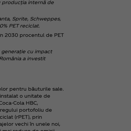
 producția internă de
Fanta, Sprite, Schweppes,
0% PET reciclat.
ă în 2030 procentul de PET
ă generație cu impact
 România a investit
lor pentru băuturile sale.
nstalat o unitate de
i Coca‑Cola HBC,
tregului portofoliu de
iclat (rPET), prin
jelor vechi în unele noi,
ți mai reduse de emisii.