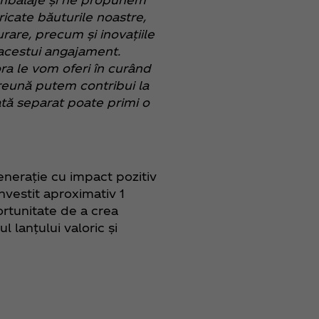
icate băuturile noastre,
are, precum și inovațiile
 acestui angajament.
ora le vom oferi în curând
preună putem contribui la
ată separat poate primi o
enerație cu impact pozitiv
investit aproximativ 1
ortunitate de a crea
 lanțului valoric și