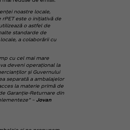
enței noastre locale,
 rPET este o inițiativă de
tilizează o astfel de
înalte standarde de
ocale, a colaborării cu
timp cu cel mai mare
va deveni operațional la
ercianților și Guvernului
ea separată a ambalajelor
 acces la materie primă de
l de Garanție-Returnare din
mplementeze” –
Jovan
 ambalaje și ne propunem