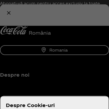
Abonați-vă acum pentru acces exclusiv la toate
lucrurile Coca‑Cola!
Anunță-mă
Romania
Despre noi
Aveți nevoie de ajutor?
Despre Cookie-uri