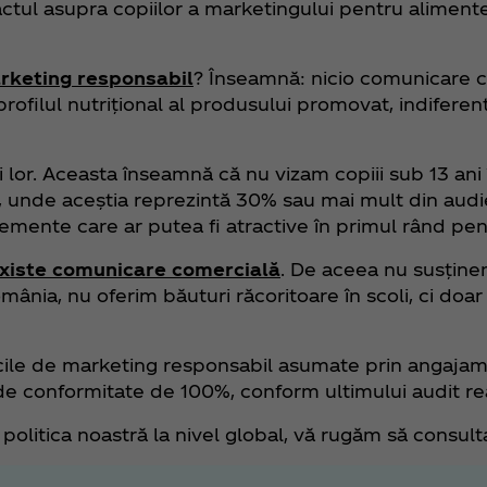
tul asupra copiilor a marketingului pentru alimente
arketing responsabil
? Înseamnă: nicio comunicare 
 profilul nutrițional al produsului promovat, indifere
 lor. Aceasta înseamnă că nu vizam copiii sub 13 ani 
iale, unde aceștia reprezintă 30% sau mai mult din au
lemente care ar putea fi atractive în primul rând pent
 existe comunicare comercială
. De aceea nu susține
omânia, nu oferim băuturi răcoritoare în scoli, ci doa
cile de marketing responsabil asumate prin angaja
e conformitate de 100%, conform ultimului audit rea
itica noastră la nivel global, vă rugăm să consultaț