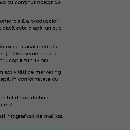
le cu conținut ridicat de
comercială a produselor
nt dacă este o apă, un suc
în niciun canal mediatic,
diență. De asemenea, nu
ru copiii sub 13 ani.
m activități de marketing
r apă, în conformitate cu
mentul de marketing
lizat.
i infograficul de mai jos.