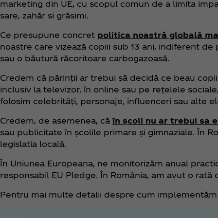
marketing din UE, cu scopul comun de a limita impac
sare, zahăr si grăsimi.
Ce presupune concret
politica noastră globală m
noastre care vizează copiii sub 13 ani, indiferent de
sau o băutură răcoritoare carbogazoasă.
Credem că părinții ar trebui să decidă ce beau copiii
inclusiv la televizor, în online sau pe rețelele soc
folosim celebrități, personaje, influenceri sau alte e
Credem, de asemenea, că
în școli nu ar trebui sa
sau publicitate în școlile primare și gimnaziale. În R
legislatia locală.
În Uniunea Europeana, ne monitorizăm anual practi
responsabil EU Pledge. În România, am avut o rată d
Pentru mai multe detalii despre cum implementăm pol