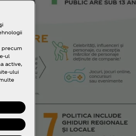
şi
ehnologii
e, precum
e-ul
a active,
te-ului
 multe