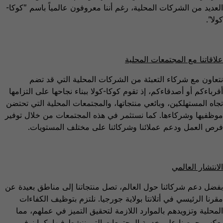
العديد من الشركات المحلية، رغم أننا معروفون عالمياً باسم "كوكا-
كولا".
علاقاتنا مع المجتمعات المحلية
نتعاون مع شركاء التعبئة من الشركات المحلية التي قد تضم
أقرباءكم أو أصدقاءكم، إذ تقوم كوكا-كولا ببناء نجاحها على التزامها
تجاه المستهلكين، وبائعي منتجاتها، والمجتمعات المحلية التي تحتضن
موظفيها وشركاءها. كما نستثمر في هذه المجتمعات من خلال توفير
فرص العمل ودعم عملائنا وشركائنا على مختلف المستويات.
الانتشار العالمي
بفضل دعم شركائنا حول العالم، تصل منتجاتنا إلى مناطق بعيدة عن
مقرنا الرئيسي في أتلانتا بولاية جورجيا. نلتزم بتوظيف الكفاءات
المحلية وتزويدهم بالموارد اللازمة لتحقيق التميز في عملهم، مما
يعكس حرصنا على خدمة المجتمعات التي ننشط فيها. كما نوفر