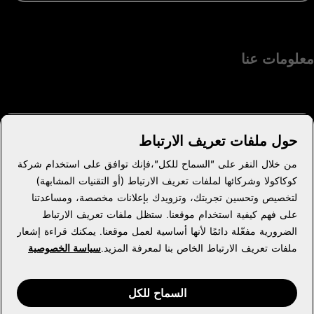
معلومات عنا
حول ملفات تعريف الارتباط
هل تحتاج إلى مساعدة؟
من خلال النقر على "السماح للكل"،فإنك توافق على استخدام شركة
كوكاكولا وشركائها لملفات تعريف الارتباط (أو التقنيات المشابهة)
لتخصيص وتحسين تجربتك، وتزويدك بإعلانات مخصصة، ومساعدتنا
على فهم كيفية استخدام موقعنا. ستظل ملفات تعريف الارتباط
القانونية
الضرورية مفعّلة دائمًا لأنها أساسية لعمل موقعنا. يمكنك قراءة إشعار
ملفات تعريف الارتباط الخاص بنا لمعرفة المزيد.
سياسة الخصوصية
السماح للكل
Facebook
Youtube
Instagram
X