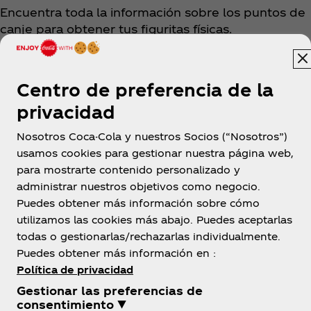
Encuentra toda la información sobre los puntos de
canje para obtener tus figuritas físicas.
Ver puntos
Centro de preferencia de la
privacidad
Nosotros Coca-Cola y nuestros Socios (“Nosotros”)
usamos cookies para gestionar nuestra página web,
para mostrarte contenido personalizado y
administrar nuestros objetivos como negocio.
Puedes obtener más información sobre cómo
El Salvador
utilizamos las cookies más abajo. Puedes aceptarlas
todas o gestionarlas/rechazarlas individualmente.
Puedes obtener más información en :
Política de privacidad
Sobre nosotros
Gestionar las preferencias de
consentimiento ▼