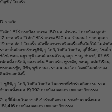
บัญชี / ใบเสร็จ
D. รางวัล
“โค้ก” ซีโร่ กระป๋อง ขนาด 180 มล. จำนวน 1 กระป๋อง มูลค่า
12 บาท หรือ “โค้ก” ซีโร่ ขนาด 510 มล. จำนวน 1 ขวด มูลค่า
19 บาท ต่อ 1 ใบเสร็จ เมื่อซื้ออาหารหรือเครื่องดื่มใดก็ได้ ไม่จำกัด
ราคาขั้นต่ำจากร้านซูกิชิ, วู โกกิ, โบกึล โบกริล, สุกี้ตี๋น้อย, โซเด็ก
ซ์โซ่, พอล, คยูว ซูชิ แอนด์ แฮนด์โรล, คยูว ชาบู, ซับเวย์, พิริ พิริ
เฟลมมิ่ง กริลล์, ลองจอห์น ซิลเวอร์ส, พูราดัก, ยอนดู, แม่ศรีเรือน,
พระนครฟู้ด, สีฟ้า, ซูชิ ฮานะ, ราเมน เนะโอะ โดยมีโควต้าของ
สินค้าแจกดังนี้
1. ซูกิชิ, วู โกกิ, โบกึล โบกริล ในสาขาที่เข้าร่วมกิจกรรม รวม
จำนวนทั้งหมด 19,992 กระป๋อง ตลอดระยะเวลากิจกรรม
2. สุกี้ตี๋น้อย ในสาขาที่เข้าร่วมกิจกรรม รวมจำนวนทั้งหมด
181,416 กระป๋อง ตลอดระยะเวลากิจกรรม