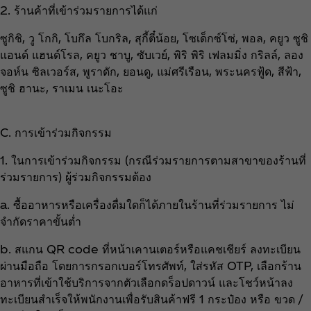
2. ร้านค้าที่เข้าร่วมรายการได้แก่
ซูกิชิ, วู โกกิ, โบกึล โบกริล, สุกี้ตี๋น้อย, โซเด็กซ์โซ่, พอล, คยูว ซูชิ
แอนด์ แฮนด์โรล, คยูว ชาบู, ซับเวย์, พิริ พิริ เฟลมมิ่ง กริลล์, ลอง
จอห์น ซิลเวอร์ส, พูราดัก, ยอนดู, แม่ศรีเรือน, พระนครฟู้ด, สีฟ้า,
ซูชิ ฮานะ, ราเมน เนะโอะ
C. การเข้าร่วมกิจกรรม
1. ในการเข้าร่วมกิจกรรม (กรณีร่วมรายการตามสาขาของร้านที่
ร่วมรายการ) ผู้ร่วมกิจกรรมต้อง
a. ซื้ออาหารหรือเครื่องดื่มใดก็ได้ภายในร้านที่ร่วมรายการ ไม่
จำกัดราคาขั้นต่ำ
b. สแกน QR code ที่หน้าเคานเตอร์หรือแคชเชียร์ ลงทะเบียน
ผ่านมือถือ โดยการกรอกเบอร์โทรศัพท์, ใส่รหัส OTP, เลือกร้าน
อาหารที่เข้าใช้บริการจากตัวเลือกดร็อปดาวน์ และโชว์หน้าลง
ทะเบียนสำเร็จให้พนักงานเพื่อรับสินค้าฟรี 1 กระป๋อง หรือ ขวด /